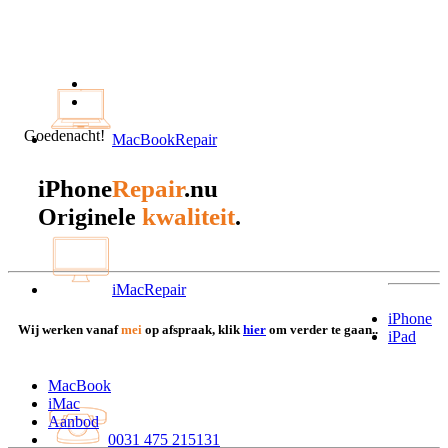
Goedenacht!
MacBookRepair
iPhone
Repair
.nu
kwaliteit
Originele
.
iMacRepair
iPhone
Wij werken vanaf
mei
op afspraak, klik
hier
om verder te gaan..
iPad
MacBook
iMac
Aanbod
0031 475 215131