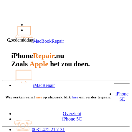
Goedemiddag!
MacBookRepair
iPhone
Repair
.nu
Apple
Zoals
het zou doen.
iMacRepair
iPhone
Wij werken vanaf
mei
op afspraak, klik
hier
om verder te gaan..
SE
Overzicht
iPhone 5C
0031 475 215131