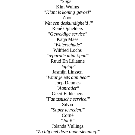
"Super"
Kim Wulms
"Klant is koning-gevoel"
Zoon
"Wat een deskundigheid !"
René Ophelders
"Geweldige service"
Katja Maes
"Waterschade"
Wilfried Lochs
"reparatie mini i-pad"
Ruud En Lilianne
"laptop"
Jasmijn Linssen
"Waar je iets aan hebt"
Joep Deumes
"Aanrader"
Geert Fiddelaers
"Fantastische service!"
Silvia
"Super tevreden!"
Corné
"Juuj!"
Jolanda Vullings
"Zo blij met deze ondersteuning!"