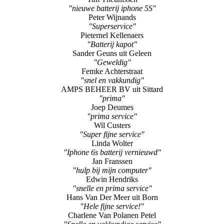
"nieuwe batterij iphone 5S"
Peter Wijnands
"Superservice"
Pieternel Kellenaers
"Batterij kapot"
Sander Geuns uit Geleen
"Geweldig"
Femke Achterstraat
"snel en vakkundig"
AMPS BEHEER BV uit Sittard
"prima"
Joep Deumes
"prima service"
Wil Custers
"Super fijne service"
Linda Wolter
"Iphone 6s batterij vernieuwd"
Jan Franssen
"hulp bij mijn computer"
Edwin Hendriks
"snelle en prima service"
Hans Van Der Meer uit Born
"Hele fijne service!"
Charlene Van Polanen Petel