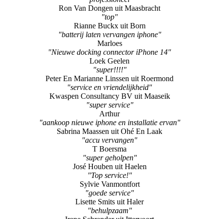
Ron Van Dongen uit Maasbracht
"top"
Rianne Buckx uit Born
"batterij laten vervangen iphone"
Marloes
"Nieuwe docking connector iPhone 14"
Loek Geelen
"super!!!!"
Peter En Marianne Linssen uit Roermond
"service en vriendelijkheid"
Kwaspen Consultancy BV uit Maaseik
"super service"
Arthur
"aankoop nieuwe iphone en installatie ervan"
Sabrina Maassen uit Ohé En Laak
"accu vervangen"
T Boersma
"super geholpen"
José Houben uit Haelen
"Top service!"
Sylvie Vanmontfort
"goede service"
Lisette Smits uit Haler
"behulpzaam"