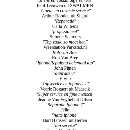
"Snelle en vakkundige service"
Paul Teeuwen uit SWALMEN
"Goede en correcte service"
Arthur Rooden uit Sittard
"Reparatie"
Carla Willems
"professioneel"
Simone Schreurs
"Top zaak, zo moet het."
Weerstation-Parkstad.nl
"Rob van Bree"
Rob Van Bree
"IphoneRepair.nu helemaal top"
John Pijnen
"aanraderP"
Erwin
"Topservice en topadvies!"
Veerle Bogaert uit Maaseik
"Super service en fijne mensen"
Jeanne Van Veghel uit Dilsen
"Reparatie Iphone 7"
Jelle
"natte iphone"
Bart Hanssen uit Herten
"top service"