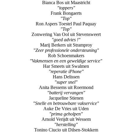
Bianca Bos uit Maastricht
"toppers"
Frank Bongaerts
"Top"
Ron Aspers Toestel Paul Paquay
"Top"
Zonwering Van Ool uit Stevensweert
"goed advies !"
Marij Berkers uit Stramproy
"Zeer professionele ondersteuning"
Rob Schoenmakers
"Vakmensen en een geweldige service"
Har Smeets uit Swalmen
"reperatie iPhone"
Hans Delissen
"super snel"
Anita Bessems uit Roermond
"batterij vervangen"
Jacqueline Stienen
"Snelle en betrouwbare vakservice"
Auke De Vries uit Uden
"prima geholpen"
Arnold Verijdt uit Wessem
"herstelling"
Tonino Ciucio uit Dilsen-Stokkem