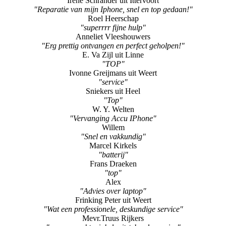
Irene Schrander uit Ittervoort
"Reparatie van mijn Iphone, snel en top gedaan!"
Roel Heerschap
"superrrr fijne hulp"
Anneliet Vleeshouwers
"Erg prettig ontvangen en perfect geholpen!"
E. Va Zijl uit Linne
"TOP"
Ivonne Greijmans uit Weert
"service"
Sniekers uit Heel
"Top"
W. Y. Welten
"Vervanging Accu IPhone"
Willem
"Snel en vakkundig"
Marcel Kirkels
"batterij"
Frans Draeken
"top"
Alex
"Advies over laptop"
Frinking Peter uit Weert
"Wat een professionele, deskundige service"
Mevr.Truus Rijkers