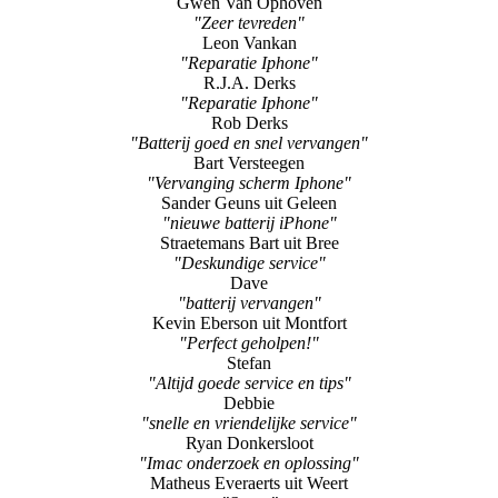
Gwen Van Ophoven
"Zeer tevreden"
Leon Vankan
"Reparatie Iphone"
R.J.A. Derks
"Reparatie Iphone"
Rob Derks
"Batterij goed en snel vervangen"
Bart Versteegen
"Vervanging scherm Iphone"
Sander Geuns uit Geleen
"nieuwe batterij iPhone"
Straetemans Bart uit Bree
"Deskundige service"
Dave
"batterij vervangen"
Kevin Eberson uit Montfort
"Perfect geholpen!"
Stefan
"Altijd goede service en tips"
Debbie
"snelle en vriendelijke service"
Ryan Donkersloot
"Imac onderzoek en oplossing"
Matheus Everaerts uit Weert