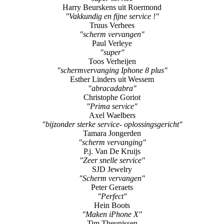
Harry Beurskens uit Roermond
"Vakkundig en fijne service !"
Truus Verhees
"scherm vervangen"
Paul Verleye
"super"
Toos Verheijen
"schermvervanging Iphone 8 plus"
Esther Linders uit Wessem
"abracadabra"
Christophe Goriot
"Prima service"
Axel Waelbers
"bijzonder sterke service- oplossingsgericht"
Tamara Jongerden
"scherm vervanging"
P.j. Van De Kruijs
"Zeer snelle service"
SJD Jewelry
"Scherm vervangen"
Peter Geraets
"Perfect"
Hein Boots
"Maken iPhone X"
Tim Theunissen