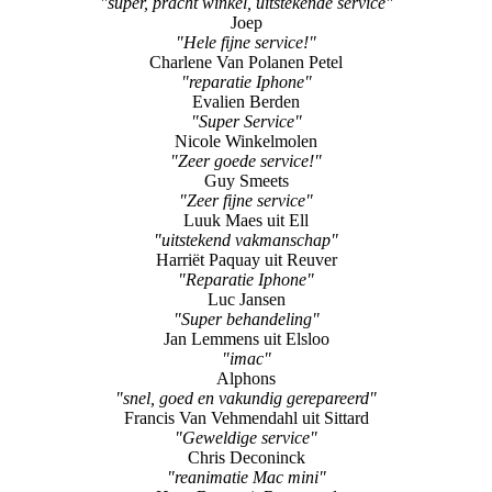
"super, pracht winkel, uitstekende service"
Joep
"Hele fijne service!"
Charlene Van Polanen Petel
"reparatie Iphone"
Evalien Berden
"Super Service"
Nicole Winkelmolen
"Zeer goede service!"
Guy Smeets
"Zeer fijne service"
Luuk Maes uit Ell
"uitstekend vakmanschap"
Harriët Paquay uit Reuver
"Reparatie Iphone"
Luc Jansen
"Super behandeling"
Jan Lemmens uit Elsloo
"imac"
Alphons
"snel, goed en vakundig gerepareerd"
Francis Van Vehmendahl uit Sittard
"Geweldige service"
Chris Deconinck
"reanimatie Mac mini"