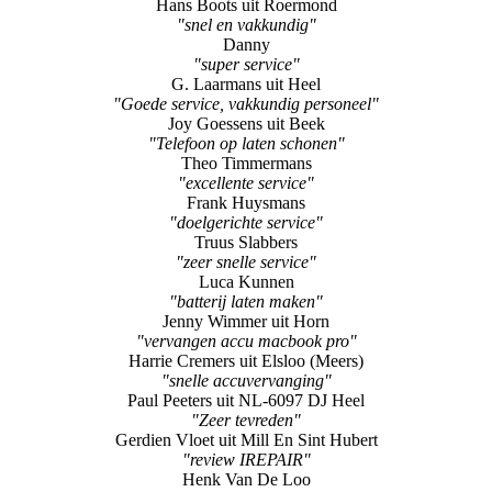
Hans Boots uit Roermond
"snel en vakkundig"
Danny
"super service"
G. Laarmans uit Heel
"Goede service, vakkundig personeel"
Joy Goessens uit Beek
"Telefoon op laten schonen"
Theo Timmermans
"excellente service"
Frank Huysmans
"doelgerichte service"
Truus Slabbers
"zeer snelle service"
Luca Kunnen
"batterij laten maken"
Jenny Wimmer uit Horn
"vervangen accu macbook pro"
Harrie Cremers uit Elsloo (Meers)
"snelle accuvervanging"
Paul Peeters uit NL-6097 DJ Heel
"Zeer tevreden"
Gerdien Vloet uit Mill En Sint Hubert
"review IREPAIR"
Henk Van De Loo