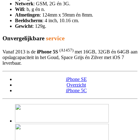
Netwerk
: GSM, 2G én 3G.
Wifi
: b, g én n.
Afmetingen
: 124mm x 59mm én 8mm.
Beeldscherm
: 4 inch, 10.16 cm.
Gewicht
: 129g.
service
Onvergelijkbare
(A1457)
Vanaf 2013 is de
iPhone 5S
met 16GB, 32GB én 64GB aan
opslagcapaciteit in het Goud, Space Grijs én Zilver met iOS 7
leverbaar.
iPhone SE
Overzicht
iPhone 5C