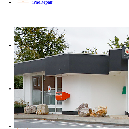
iPadRepair
MacBookRepair
iMacRepair