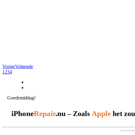
Vorige
Volgende
1
2
3
4
Goedemiddag!
iPhone
Repair
.nu
Apple
– Zoals
het zou