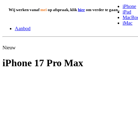
iPhone
Wij werken vanaf
mei
op afspraak, klik
hier
om verder te gaan..
iPad
MacBo
iMac
Aanbod
Nieuw
iPhone 17 Pro Max
A3526 - 2025