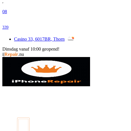
08
339
Casino 33, 6017BR, Thorn
Dinsdag vanaf 10:00 geopend!
i
|
Repair
.nu