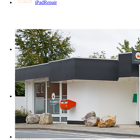
iPadRepair
MacBookRepair
iMacRepair