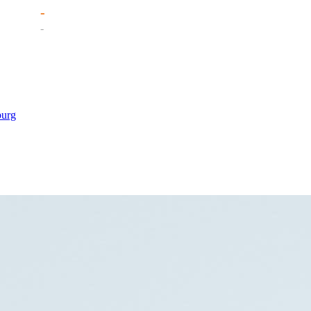
-
-
burg