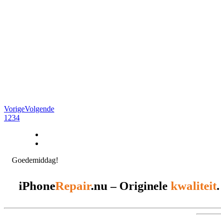
Vorige
Volgende
1
2
3
4
Goedemiddag!
iPhone
Repair
.nu
kwaliteit
– Originele
.