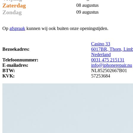
Zaterdag
08 augustus
Zondag
09 augustus
Op
afspraak
kunnen wij ook buiten onze openingstijden.
Casino 33
Bezoekadres:
6017BR, Thorn, Lim
Nederland
Telefoonnummer:
0031 475 215131
E-mailadres:
info@iphonerepair.nu
BTW:
NL852502667B01
KVK:
57253684