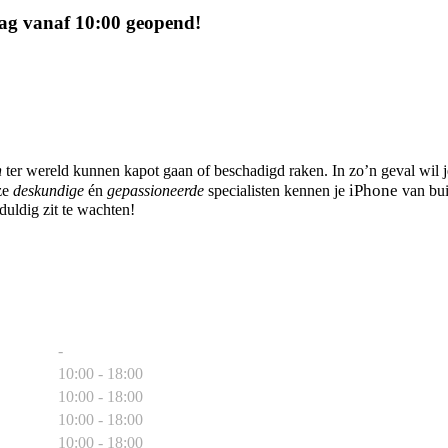
ag vanaf 10:00 geopend!
n
ter wereld kunnen kapot gaan of beschadigd raken. In zo’n geval wil je 
iPhone
nze
deskundige
én
gepassioneerde
specialisten kennen je
van bui
eduldig zit te wachten!
-
10:00 - 18:00
10:00 - 18:00
10:00 - 18:00
10:00 - 18:00