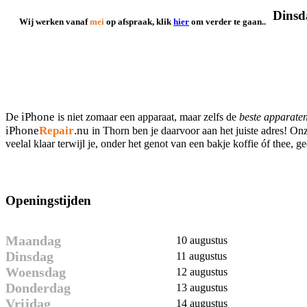
Dinsd
Wij werken vanaf
mei
op afspraak, klik
hier
om verder te gaan..
iPhone
De
is niet zomaar een apparaat, maar zelfs de
beste apparate
iPhone
Repair
.nu
in Thorn ben je daarvoor aan het juiste adres! O
veelal klaar terwijl je, onder het genot van een bakje koffie óf thee, g
Openingstijden
Maandag
10 augustus
Dinsdag
11 augustus
Woensdag
12 augustus
Donderdag
13 augustus
Vrijdag
14 augustus