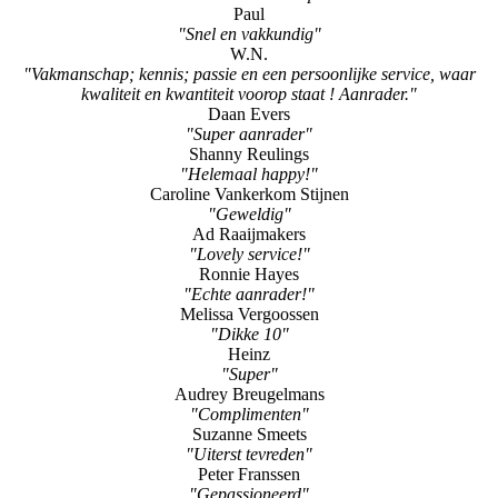
Paul
"Snel en vakkundig"
W.N.
"Vakmanschap; kennis; passie en een persoonlijke service, waar
kwaliteit en kwantiteit voorop staat ! Aanrader."
Daan Evers
"Super aanrader"
Shanny Reulings
"Helemaal happy!"
Caroline Vankerkom Stijnen
"Geweldig"
Ad Raaijmakers
"Lovely service!"
Ronnie Hayes
"Echte aanrader!"
Melissa Vergoossen
"Dikke 10"
Heinz
"Super"
Audrey Breugelmans
"Complimenten"
Suzanne Smeets
"Uiterst tevreden"
Peter Franssen
"Gepassioneerd"