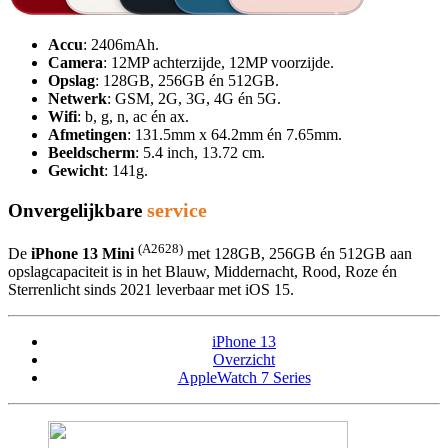
Accu
: 2406mAh.
Camera
: 12MP achterzijde, 12MP voorzijde.
Opslag
: 128GB, 256GB én 512GB.
Netwerk
: GSM, 2G, 3G, 4G én 5G.
Wifi
: b, g, n, ac én ax.
Afmetingen
: 131.5mm x 64.2mm én 7.65mm.
Beeldscherm
: 5.4 inch, 13.72 cm.
Gewicht
: 141g.
service
Onvergelijkbare
(A2628)
De
iPhone 13 Mini
met 128GB, 256GB én 512GB aan
opslagcapaciteit is in het Blauw, Middernacht, Rood, Roze én
Sterrenlicht sinds 2021 leverbaar met iOS 15.
iPhone 13
Overzicht
AppleWatch 7 Series