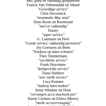
"snel, goed en vakundig gerepareerd"
Francis Van Vehmendahl uit Sittard
"Geweldige service"
Chris Deconinck
"reanimatie Mac mini"
Hans Boots uit Roermond
"snel en vakkundig"
Danny
"super service"
G. Laarmans uit Heel
"Goede service, vakkundig personeel"
Joy Goessens uit Beek
"Telefoon op laten schonen"
Theo Timmermans
"excellente service"
Frank Huysmans
"doelgerichte service"
Truus Slabbers
"zeer snelle service"
Luca Kunnen
"batterij laten maken"
Jenny Wimmer uit Horn
"vervangen accu macbook pro"
Harrie Cremers uit Elsloo (Meers)
"snelle accuvervanging"