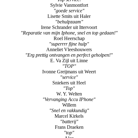
Sylvie Vanmontfort
"goede service"
Lisette Smits uit Haler
"behulpzaam"
Irene Schrander uit Ittervoort
"Reparatie van mijn Iphone, snel en top gedaan!"
Roel Heerschap
"superrrr fijne hulp"
Anneliet Vleeshouwers
"Erg prettig ontvangen en perfect geholpen!"
E. Va Zijl uit Linne
"TOP"
Ivonne Greijmans uit Weert
"service"
Sniekers uit Heel
"Top"
W. Y. Welten
"Vervanging Accu IPhone"
Willem
"Snel en vakkundig"
Marcel Kirkels
"batterij"
Frans Draeken
"top"