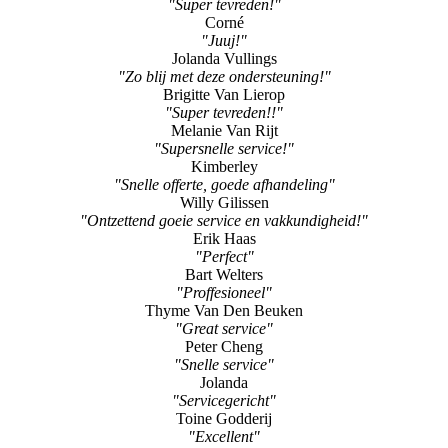
"Super tevreden!"
Corné
"Juuj!"
Jolanda Vullings
"Zo blij met deze ondersteuning!"
Brigitte Van Lierop
"Super tevreden!!"
Melanie Van Rijt
"Supersnelle service!"
Kimberley
"Snelle offerte, goede afhandeling"
Willy Gilissen
"Ontzettend goeie service en vakkundigheid!"
Erik Haas
"Perfect"
Bart Welters
"Proffesioneel"
Thyme Van Den Beuken
"Great service"
Peter Cheng
"Snelle service"
Jolanda
"Servicegericht"
Toine Godderij
"Excellent"