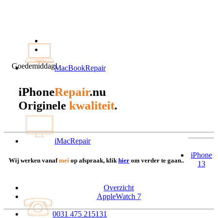
Goedemiddag!
MacBookRepair
iPhone
Repair
.nu
kwaliteit
Originele
.
iMacRepair
iPhone
Wij werken vanaf
mei
op afspraak, klik
hier
om verder te gaan..
13
Overzicht
AppleWatch 7
0031 475 215131