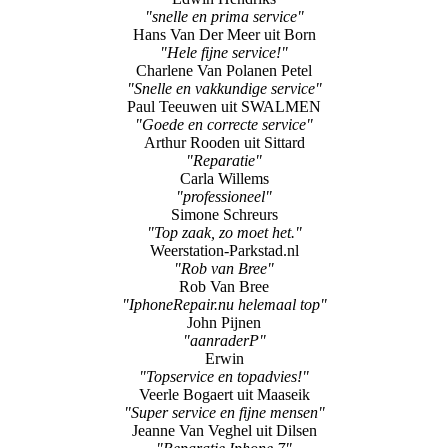
"snelle en prima service"
Hans Van Der Meer uit Born
"Hele fijne service!"
Charlene Van Polanen Petel
"Snelle en vakkundige service"
Paul Teeuwen uit SWALMEN
"Goede en correcte service"
Arthur Rooden uit Sittard
"Reparatie"
Carla Willems
"professioneel"
Simone Schreurs
"Top zaak, zo moet het."
Weerstation-Parkstad.nl
"Rob van Bree"
Rob Van Bree
"IphoneRepair.nu helemaal top"
John Pijnen
"aanraderP"
Erwin
"Topservice en topadvies!"
Veerle Bogaert uit Maaseik
"Super service en fijne mensen"
Jeanne Van Veghel uit Dilsen