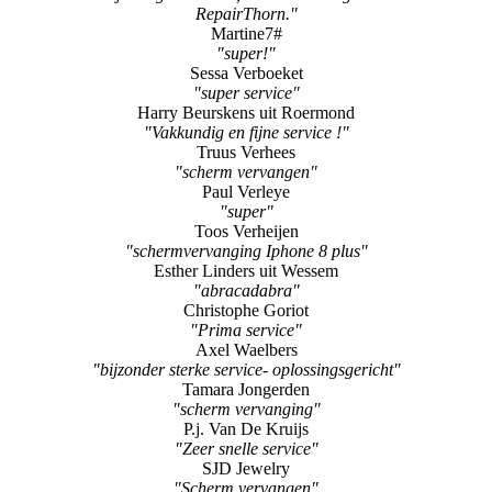
RepairThorn."
Martine7#
"super!"
Sessa Verboeket
"super service"
Harry Beurskens uit Roermond
"Vakkundig en fijne service !"
Truus Verhees
"scherm vervangen"
Paul Verleye
"super"
Toos Verheijen
"schermvervanging Iphone 8 plus"
Esther Linders uit Wessem
"abracadabra"
Christophe Goriot
"Prima service"
Axel Waelbers
"bijzonder sterke service- oplossingsgericht"
Tamara Jongerden
"scherm vervanging"
P.j. Van De Kruijs
"Zeer snelle service"
SJD Jewelry
"Scherm vervangen"