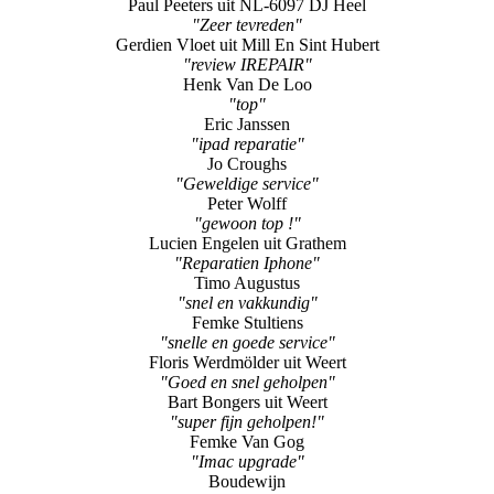
Paul Peeters uit NL-6097 DJ Heel
"Zeer tevreden"
Gerdien Vloet uit Mill En Sint Hubert
"review IREPAIR"
Henk Van De Loo
"top"
Eric Janssen
"ipad reparatie"
Jo Croughs
"Geweldige service"
Peter Wolff
"gewoon top !"
Lucien Engelen uit Grathem
"Reparatien Iphone"
Timo Augustus
"snel en vakkundig"
Femke Stultiens
"snelle en goede service"
Floris Werdmölder uit Weert
"Goed en snel geholpen"
Bart Bongers uit Weert
"super fijn geholpen!"
Femke Van Gog
"Imac upgrade"
Boudewijn