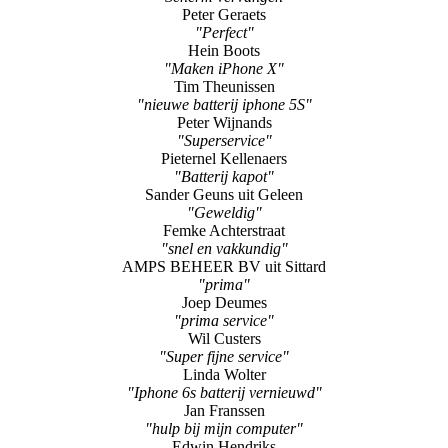
Peter Geraets
"Perfect"
Hein Boots
"Maken iPhone X"
Tim Theunissen
"nieuwe batterij iphone 5S"
Peter Wijnands
"Superservice"
Pieternel Kellenaers
"Batterij kapot"
Sander Geuns uit Geleen
"Geweldig"
Femke Achterstraat
"snel en vakkundig"
AMPS BEHEER BV uit Sittard
"prima"
Joep Deumes
"prima service"
Wil Custers
"Super fijne service"
Linda Wolter
"Iphone 6s batterij vernieuwd"
Jan Franssen
"hulp bij mijn computer"
Edwin Hendriks