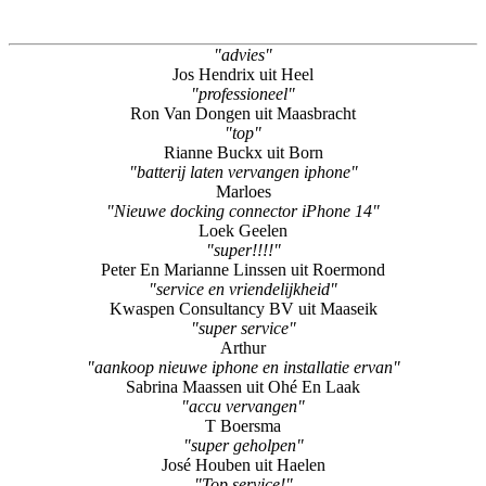
"advies"
Jos Hendrix uit Heel
"professioneel"
Ron Van Dongen uit Maasbracht
"top"
Rianne Buckx uit Born
"batterij laten vervangen iphone"
Marloes
"Nieuwe docking connector iPhone 14"
Loek Geelen
"super!!!!"
Peter En Marianne Linssen uit Roermond
"service en vriendelijkheid"
Kwaspen Consultancy BV uit Maaseik
"super service"
Arthur
"aankoop nieuwe iphone en installatie ervan"
Sabrina Maassen uit Ohé En Laak
"accu vervangen"
T Boersma
"super geholpen"
José Houben uit Haelen
"Top service!"