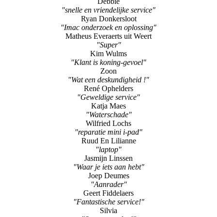
Debbie
"snelle en vriendelijke service"
Ryan Donkersloot
"Imac onderzoek en oplossing"
Matheus Everaerts uit Weert
"Super"
Kim Wulms
"Klant is koning-gevoel"
Zoon
"Wat een deskundigheid !"
René Ophelders
"Geweldige service"
Katja Maes
"Waterschade"
Wilfried Lochs
"reparatie mini i-pad"
Ruud En Lilianne
"laptop"
Jasmijn Linssen
"Waar je iets aan hebt"
Joep Deumes
"Aanrader"
Geert Fiddelaers
"Fantastische service!"
Silvia