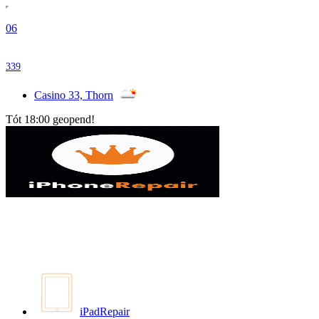
06
339
Casino 33, Thorn
Tót 18:00 geopend!
iPadRepair