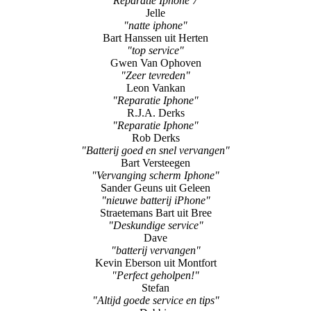
"Reparatie Iphone 7"
Jelle
"natte iphone"
Bart Hanssen uit Herten
"top service"
Gwen Van Ophoven
"Zeer tevreden"
Leon Vankan
"Reparatie Iphone"
R.J.A. Derks
"Reparatie Iphone"
Rob Derks
"Batterij goed en snel vervangen"
Bart Versteegen
"Vervanging scherm Iphone"
Sander Geuns uit Geleen
"nieuwe batterij iPhone"
Straetemans Bart uit Bree
"Deskundige service"
Dave
"batterij vervangen"
Kevin Eberson uit Montfort
"Perfect geholpen!"
Stefan
"Altijd goede service en tips"