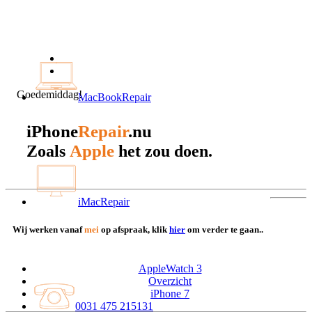
Goedemiddag!
MacBookRepair
iPhone
Repair
.nu
Apple
Zoals
het zou doen.
iMacRepair
Wij werken vanaf
mei
op afspraak, klik
hier
om verder te gaan..
AppleWatch 3
Overzicht
iPhone 7
0031 475 215131