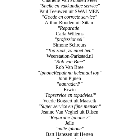
Charlene Van Polanen Petel
"Snelle en vakkundige service"
Paul Teeuwen uit SWALMEN
"Goede en correcte service"
Arthur Rooden uit Sittard
"Reparatie"
Carla Willems
"professioneel"
Simone Schreurs
"Top zaak, zo moet het."
Weerstation-Parkstad.nl
"Rob van Bree"
Rob Van Bree
"IphoneRepair.nu helemaal top"
John Pijnen
"aanraderP"
Erwin
"Topservice en topadvies!"
Veerle Bogaert uit Maaseik
"Super service en fijne mensen"
Jeanne Van Veghel uit Dilsen
"Reparatie Iphone 7"
Jelle
"natte iphone"
Bart Hanssen uit Herten