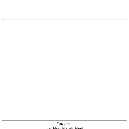
"advies"
Jos Hendrix uit Heel