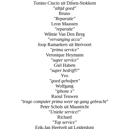
Tonino Ciucio uit Dilsen-Stokkem
"altijd goed"
Bruno
"Reparatie"
Leon Maassen
"reparatie"
Wilmie Van Den Berg
"vervanging accu"
Joop Ramaekers uit Ittervoort
"prima service"
Veronique Heymann
"super service"
Giel Habets
"super bedrijf!!"
Yvo
"goed geholpen"
Wolfgang
"iphone x"
Raoul Teuwen
"trage computer prima weer op gang gebracht"
Peter Schols uit Maastricht
"Unieke service!"
Richard
"Top service"
Erik-Jan Heetvelt uit Leiderdorp