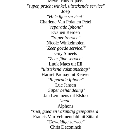
Mevr.Truus Rijkers
"super, pracht winkel, uitstekende service"
Joep
"Hele fijne service!"
Charlene Van Polanen Petel
"reparatie Iphone"
Evalien Berden
"Super Service"
Nicole Winkelmolen
"Zeer goede service!"
Guy Smeets
"Zeer fijne service"
Luuk Maes uit Ell
"uitstekend vakmanschap"
Harriët Paquay uit Reuver
"Reparatie Iphone"
Luc Jansen
"Super behandeling"
Jan Lemmens uit Elsloo
"imac"
Alphons
"snel, goed en vakundig gerepareerd"
Francis Van Vehmendahl uit Sittard
"Geweldige service"
Chris Deconinck