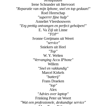
"behulpzaam"
Irene Schrander uit Ittervoort
"Reparatie van mijn Iphone, snel en top gedaan!"
Roel Heerschap
"superrrr fijne hulp"
Anneliet Vleeshouwers
"Erg prettig ontvangen en perfect geholpen!"
E. Va Zijl uit Linne
"TOP"
Ivonne Greijmans uit Weert
"service"
Sniekers uit Heel
"Top"
W. Y. Welten
"Vervanging Accu IPhone"
Willem
"Snel en vakkundig"
Marcel Kirkels
"batterij"
Frans Draeken
"top"
Alex
"Advies over laptop"
Frinking Peter uit Weert
"Wat een professionele, deskundige service"