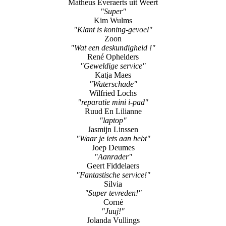
Matheus Everaerts uit Weert
"Super"
Kim Wulms
"Klant is koning-gevoel"
Zoon
"Wat een deskundigheid !"
René Ophelders
"Geweldige service"
Katja Maes
"Waterschade"
Wilfried Lochs
"reparatie mini i-pad"
Ruud En Lilianne
"laptop"
Jasmijn Linssen
"Waar je iets aan hebt"
Joep Deumes
"Aanrader"
Geert Fiddelaers
"Fantastische service!"
Silvia
"Super tevreden!"
Corné
"Juuj!"
Jolanda Vullings