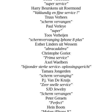
"super service"
Harry Beurskens uit Roermond
"Vakkundig en fijne service !"
Truus Verhees
"scherm vervangen"
Paul Verleye
"super"
Toos Verheijen
"schermvervanging Iphone 8 plus"
Esther Linders uit Wessem
"abracadabra"
Christophe Goriot
"Prima service"
Axel Waelbers
"bijzonder sterke service- oplossingsgericht"
Tamara Jongerden
"scherm vervanging"
P.j. Van De Kruijs
"Zeer snelle service"
SJD Jewelry
"Scherm vervangen"
Peter Geraets
"Perfect"
Hein Boots
"Maken iPhone X"