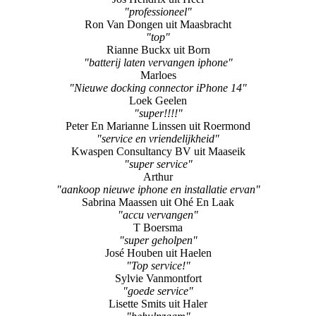
"professioneel"
Ron Van Dongen uit Maasbracht
"top"
Rianne Buckx uit Born
"batterij laten vervangen iphone"
Marloes
"Nieuwe docking connector iPhone 14"
Loek Geelen
"super!!!!"
Peter En Marianne Linssen uit Roermond
"service en vriendelijkheid"
Kwaspen Consultancy BV uit Maaseik
"super service"
Arthur
"aankoop nieuwe iphone en installatie ervan"
Sabrina Maassen uit Ohé En Laak
"accu vervangen"
T Boersma
"super geholpen"
José Houben uit Haelen
"Top service!"
Sylvie Vanmontfort
"goede service"
Lisette Smits uit Haler