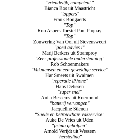
"vriendelijk, competent."
Bianca Bos uit Maastricht
"toppers"
Frank Bongaerts
"Top"
Ron Aspers Toestel Paul Paquay
"Top"
Zonwering Van Ool uit Stevensweert
"goed advies !"
Marij Berkers uit Stramproy
"Zeer professionele ondersteuning"
Rob Schoenmakers
"Vakmensen en een geweldige service"
Har Smeets uit Swalmen
"reperatie iPhone"
Hans Delissen
"super snel"
Anita Bessems uit Roermond
"batterij vervangen"
Jacqueline Stienen
"Snelle en betrouwbare vakservice"
Auke De Vries uit Uden
"prima geholpen"
Arnold Verijdt uit Wessem
"herstelling"