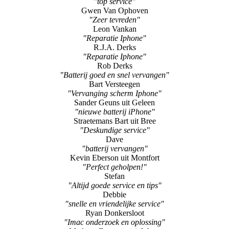
"top service"
Gwen Van Ophoven
"Zeer tevreden"
Leon Vankan
"Reparatie Iphone"
R.J.A. Derks
"Reparatie Iphone"
Rob Derks
"Batterij goed en snel vervangen"
Bart Versteegen
"Vervanging scherm Iphone"
Sander Geuns uit Geleen
"nieuwe batterij iPhone"
Straetemans Bart uit Bree
"Deskundige service"
Dave
"batterij vervangen"
Kevin Eberson uit Montfort
"Perfect geholpen!"
Stefan
"Altijd goede service en tips"
Debbie
"snelle en vriendelijke service"
Ryan Donkersloot
"Imac onderzoek en oplossing"