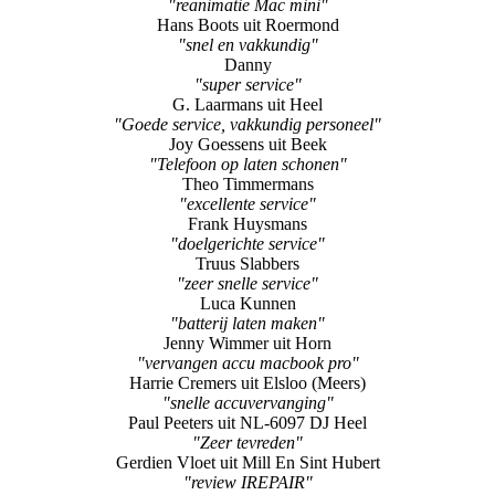
"reanimatie Mac mini"
Hans Boots uit Roermond
"snel en vakkundig"
Danny
"super service"
G. Laarmans uit Heel
"Goede service, vakkundig personeel"
Joy Goessens uit Beek
"Telefoon op laten schonen"
Theo Timmermans
"excellente service"
Frank Huysmans
"doelgerichte service"
Truus Slabbers
"zeer snelle service"
Luca Kunnen
"batterij laten maken"
Jenny Wimmer uit Horn
"vervangen accu macbook pro"
Harrie Cremers uit Elsloo (Meers)
"snelle accuvervanging"
Paul Peeters uit NL-6097 DJ Heel
"Zeer tevreden"
Gerdien Vloet uit Mill En Sint Hubert
"review IREPAIR"