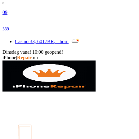
09
339
Casino 33, 6017BR, Thorn
Dinsdag vanaf 10:00 geopend!
i
|
Repair
.nu