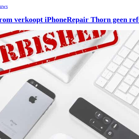
euws
om verkoopt iPhoneRepair Thorn geen refu