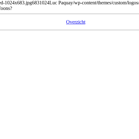
shed-1024x683.jpg
683
1024
Luc Paquay
/wp-content/themes/custom/logos/
foons?
Overzicht