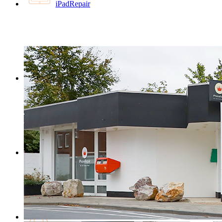
iPadRepair
MacBookRepair
iMacRepair