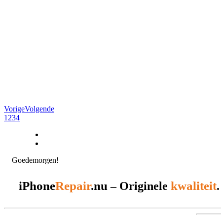
Vorige
Volgende
1
2
3
4
Goedemorgen!
iPhone
Repair
.nu
kwaliteit
– Originele
.