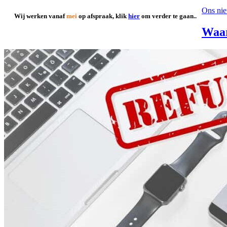
Ons ni
Wij werken vanaf
mei
op afspraak, klik
hier
om verder te gaan..
Waar