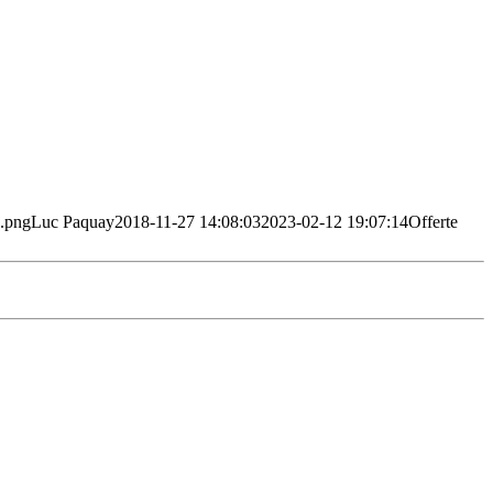
a.png
Luc Paquay
2018-11-27 14:08:03
2023-02-12 19:07:14
Offerte