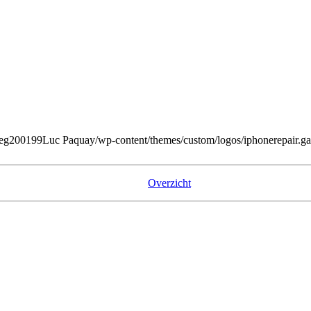
peg
200
199
Luc Paquay
/wp-content/themes/custom/logos/iphonerepair.g
Overzicht