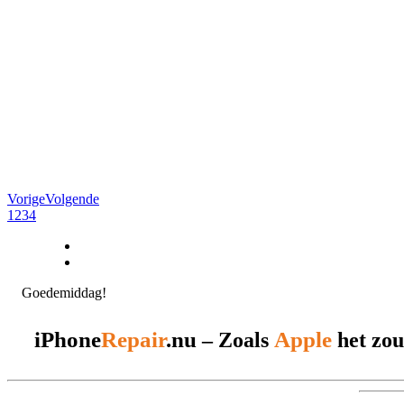
Vorige
Volgende
1
2
3
4
Goedemiddag!
iPhone
Repair
.nu
Apple
– Zoals
het zou