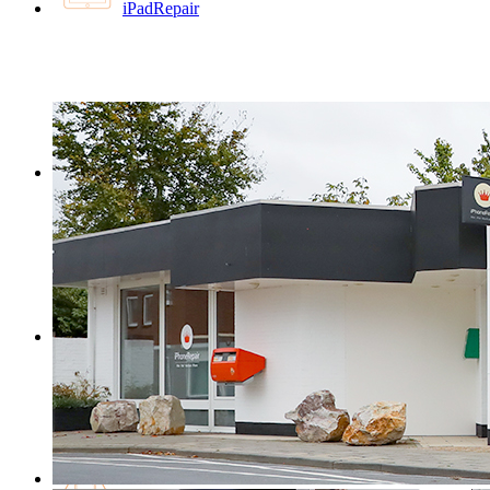
iPadRepair
MacBookRepair
iMacRepair