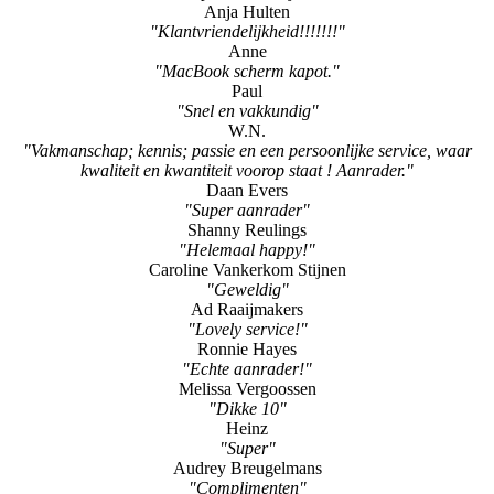
Robert
"Geheugen iMac en nieuwe accu MacBookPro"
Hans Scheffers
"Super vriendelijke"
Anja Hulten
"Klantvriendelijkheid!!!!!!!"
Anne
"MacBook scherm kapot."
Paul
"Snel en vakkundig"
W.N.
"Vakmanschap; kennis; passie en een persoonlijke service, waar
kwaliteit en kwantiteit voorop staat ! Aanrader."
Daan Evers
"Super aanrader"
Shanny Reulings
"Helemaal happy!"
Caroline Vankerkom Stijnen
"Geweldig"
Ad Raaijmakers
"Lovely service!"
Ronnie Hayes
"Echte aanrader!"
Melissa Vergoossen
"Dikke 10"