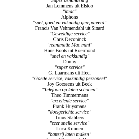
Harriët Paquay uit Reuver
"Reparatie Iphone"
Luc Jansen
"Super behandeling"
Jan Lemmens uit Elsloo
"imac"
Alphons
"snel, goed en vakundig gerepareerd"
Francis Van Vehmendahl uit Sittard
"Geweldige service"
Chris Deconinck
"reanimatie Mac mini"
Hans Boots uit Roermond
"snel en vakkundig"
Danny
"super service"
G. Laarmans uit Heel
"Goede service, vakkundig personeel"
Joy Goessens uit Beek
"Telefoon op laten schonen"
Theo Timmermans
"excellente service"
Frank Huysmans
"doelgerichte service"
Truus Slabbers