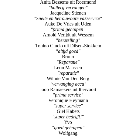
"reperatie iPhone"
Hans Delissen
"super snel"
Anita Bessems uit Roermond
"batterij vervangen"
Jacqueline Stienen
"Snelle en betrouwbare vakservice"
Auke De Vries uit Uden
"prima geholpen"
Arnold Verijdt uit Wessem
"herstelling"
Tonino Ciucio uit Dilsen-Stokkem
"altijd goed"
Bruno
"Reparatie"
Leon Maassen
"reparatie"
Wilmie Van Den Berg
"vervanging accu"
Joop Ramaekers uit Ittervoort
"prima service"
Veronique Heymann
"super service"
Giel Habets
"super bedrijf!!"