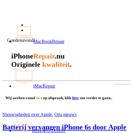
Goedenavond!
MacBookRepair
iPhone
Repair
.nu
kwaliteit
Originele
.
iMacRepair
Wij werken vanaf
mei
op afspraak, klik
hier
om verder te gaan..
Nieuwigheden over Apple
,
Ons nieuws
Batterij vervangen iPhone 6s door Apple
0031 475 215131