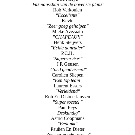
"Zeer snelle service"
Jordy Maat
"Prima en zeer snelle herstelling"
Eric Floryn
"Vakmanschap van de bovenste plank"
Rob Verkoulen
"Eccellente"
Kevin
"Zeer goeg geholpen"
Mieke Avezaath
"CHAPEAU!!"
Henk Steijvers
"Echte aanrader"
P.C.H.
"Superservice!"
J.P. Geusen
"Goed geadviseerd"
Carolien Sliepen
"Een top team"
Laurent Essers
"Verleidend"
Rob En Disiree Janssen
"Super toestel "
Paul Peys
"Deskundig"