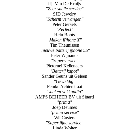
Axel Waelbers
"bijzonder sterke service- oplossingsgericht"
Tamara Jongerden
"scherm vervanging"
P.j. Van De Kruijs
"Zeer snelle service"
SJD Jewelry
"Scherm vervangen"
Peter Geraets
"Perfect"
Hein Boots
"Maken iPhone X"
Tim Theunissen
"nieuwe batterij iphone 5S"
Peter Wijnands
"Superservice"
Pieternel Kellenaers
"Batterij kapot"
Sander Geuns uit Geleen
"Geweldig"
Femke Achterstraat
"snel en vakkundig"
AMPS BEHEER BV uit Sittard
"prima"
Joep Deumes