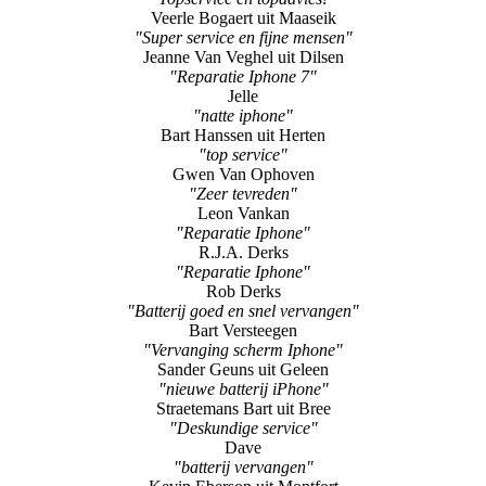
John Pijnen
"aanraderP"
Erwin
"Topservice en topadvies!"
Veerle Bogaert uit Maaseik
"Super service en fijne mensen"
Jeanne Van Veghel uit Dilsen
"Reparatie Iphone 7"
Jelle
"natte iphone"
Bart Hanssen uit Herten
"top service"
Gwen Van Ophoven
"Zeer tevreden"
Leon Vankan
"Reparatie Iphone"
R.J.A. Derks
"Reparatie Iphone"
Rob Derks
"Batterij goed en snel vervangen"
Bart Versteegen
"Vervanging scherm Iphone"
Sander Geuns uit Geleen
"nieuwe batterij iPhone"
Straetemans Bart uit Bree