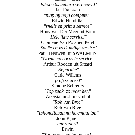
"prima service"
Wil Custers
"Super fijne service"
Linda Wolter
"Iphone 6s batterij vernieuwd"
Jan Franssen
"hulp bij mijn computer"
Edwin Hendriks
"snelle en prima service"
Hans Van Der Meer uit Born
"Hele fijne service!"
Charlene Van Polanen Petel
"Snelle en vakkundige service"
Paul Teeuwen uit SWALMEN
"Goede en correcte service"
Arthur Rooden uit Sittard
"Reparatie"
Carla Willems
"professioneel"
Simone Schreurs
"Top zaak, zo moet het."
Weerstation-Parkstad.nl
"Rob van Bree"
Rob Van Bree
"IphoneRepair.nu helemaal top"