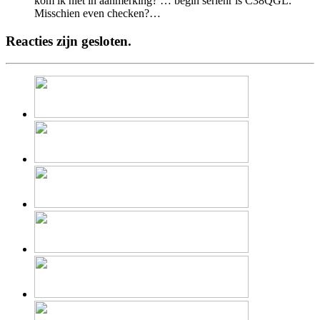
kom ik niet in aanmerking? … begin serienr is C38QGL.
Misschien even checken?…
Reacties zijn gesloten.