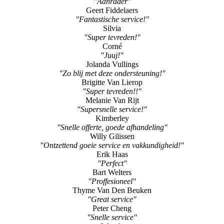
Jasmijn Linssen
"Waar je iets aan hebt"
Joep Deumes
"Aanrader"
Geert Fiddelaers
"Fantastische service!"
Silvia
"Super tevreden!"
Corné
"Juuj!"
Jolanda Vullings
"Zo blij met deze ondersteuning!"
Brigitte Van Lierop
"Super tevreden!!"
Melanie Van Rijt
"Supersnelle service!"
Kimberley
"Snelle offerte, goede afhandeling"
Willy Gilissen
"Ontzettend goeie service en vakkundigheid!"
Erik Haas
"Perfect"
Bart Welters
"Proffesioneel"
Thyme Van Den Beuken