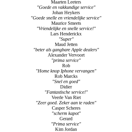
"iPhone 6s"
Remi Linssen
"Snel en goed geholpen!"
Maarten Leeters
"Goede en vakkundige service"
Johan Heykers
"Goede snelle en vriendelijke service"
Maurice Smeets
"Vriendelijke en snelle service!"
Lars Henderickx
"Super"
Maud Jetten
"beter als gangbare Apple dealers"
Alexander Vervoort
"prima service"
Rob
"Home knop Iphone vervangen"
Rob Marcks
"Snel en goed"
Didier
"Fantastische service!"
Veerle Van Riet
"Zeer goed. Zeker aan te raden"
Casper Scheres
"scherm kapot"