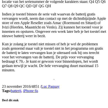
locatie van het serienummer de volgende karakters staan: Q4 Q5 Q6
Q7 Q8 Q9 QC QD QF QG QH
Indien je toestel binnen de serie valt waarvan de batterij gratis
vervangen wordt, neem dan contact op met de dichtstbijzijnde Apple
store of een Apple Reseller zoals Amac (Roermond en Sittard) of
Ivizi (Heerlen, Maastricht en Venlo). Zij kunnen het toestel voor je
innemen en opsturen. Ongeveer een week later heb je het toestel met
nieuwe batterij weer in bezit.
Kun je zolang je toestel niet missen of heb je wel de problemen
zoals genoemd maar valt je toestel niet in het programma om gratis
de batterij te laten vervangen kun je uiteraard ook bij ons terecht
voor het vervangen van de batterij. De prijs voor vervanging
bedraagt € 79,- Je kunt er gewoon voor binnenlopen, het wordt
gedaan terwijl je wacht. De hele vervanging duurt maximaal 15
minuten.
.
23 november 2016
/
4851
/
Luc Paquay
Tags:
batterij
,
iPhone 6s
Deel dit stuk