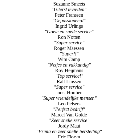
Heinz
"Super"
Audrey Breugelmans
"Complimenten"
Suzanne Smeets
"Uiterst tevreden"
Peter Franssen
"Gepassioneerd"
Ingrid Urlings
"Goeie en snelle service"
Ron Notten
"Super service"
Roger Maessen
"Super!!"
Wim Camp
"Netjes en vakkundig"
Roy Heijmans
"Top service!"
Ralf Linssen
"Super service"
Joost Houben
"Super vriendelijke mensen"
Leo Pelsers
"Perfect bedrijf"
Marcel Van Golde