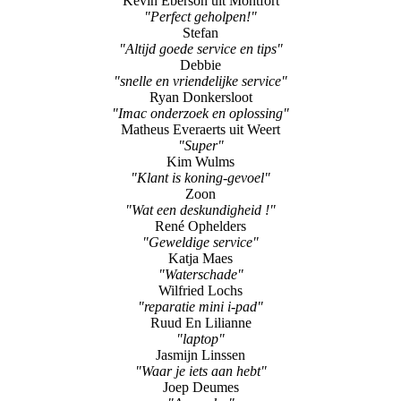
"Deskundige service"
Dave
"batterij vervangen"
Kevin Eberson uit Montfort
"Perfect geholpen!"
Stefan
"Altijd goede service en tips"
Debbie
"snelle en vriendelijke service"
Ryan Donkersloot
"Imac onderzoek en oplossing"
Matheus Everaerts uit Weert
"Super"
Kim Wulms
"Klant is koning-gevoel"
Zoon
"Wat een deskundigheid !"
René Ophelders
"Geweldige service"
Katja Maes
"Waterschade"
Wilfried Lochs
"reparatie mini i-pad"
Ruud En Lilianne
"laptop"