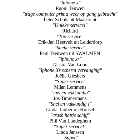
Yvo
"goed geholpen"
Wolfgang
"iphone x"
Raoul Teuwen
"trage computer prima weer op gang gebracht"
Peter Schols uit Maastricht
"Unieke service!"
Richard
"Top service"
Erik-Jan Heetvelt uit Leiderdorp
"Snelle service"
Paul Teeuwen uit SWALMEN
"iphone xr"
Glastra Van Loon
"Iphone Xs scherm vervanging"
Joëlle Giesbers
"Super service"
Milan Lemmens
"snel en vakkundig"
Jos Timmermans
"Snel en vakkundig !"
Linda Tauber uit Hunsel
"crash harde schijf"