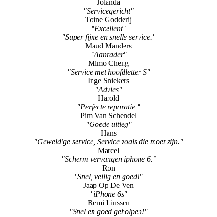
"Great service"
Peter Cheng
"Snelle service"
Jolanda
"Servicegericht"
Toine Godderij
"Excellent"
"Super fijne en snelle service."
Maud Manders
"Aanrader"
Mimo Cheng
"Service met hoofdletter S"
Inge Sniekers
"Advies"
Harold
"Perfecte reparatie "
Pim Van Schendel
"Goede uitleg"
Hans
"Geweldige service, Service zoals die moet zijn."
Marcel
"Scherm vervangen iphone 6."
Ron
"Snel, veilig en goed!"
Jaap Op De Ven