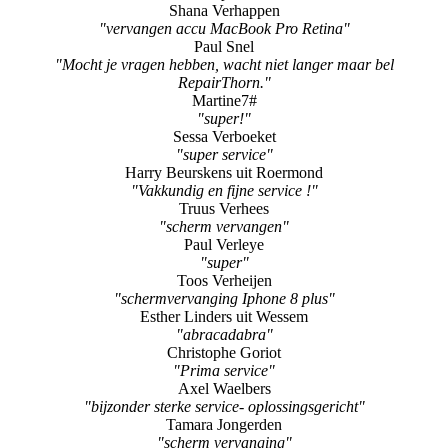
Phil Van Landeghem
"Super service!"
Linda Janssen
"Super"
Shana Verhappen
"vervangen accu MacBook Pro Retina"
Paul Snel
"Mocht je vragen hebben, wacht niet langer maar bel
RepairThorn."
Martine7#
"super!"
Sessa Verboeket
"super service"
Harry Beurskens uit Roermond
"Vakkundig en fijne service !"
Truus Verhees
"scherm vervangen"
Paul Verleye
"super"
Toos Verheijen
"schermvervanging Iphone 8 plus"
Esther Linders uit Wessem
"abracadabra"
Christophe Goriot
"Prima service"