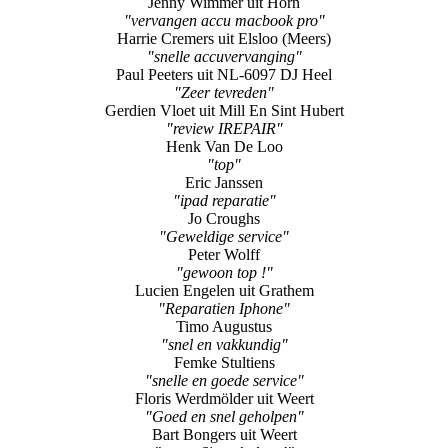
"zeer snelle service"
Luca Kunnen
"batterij laten maken"
Jenny Wimmer uit Horn
"vervangen accu macbook pro"
Harrie Cremers uit Elsloo (Meers)
"snelle accuvervanging"
Paul Peeters uit NL-6097 DJ Heel
"Zeer tevreden"
Gerdien Vloet uit Mill En Sint Hubert
"review IREPAIR"
Henk Van De Loo
"top"
Eric Janssen
"ipad reparatie"
Jo Croughs
"Geweldige service"
Peter Wolff
"gewoon top !"
Lucien Engelen uit Grathem
"Reparatien Iphone"
Timo Augustus
"snel en vakkundig"
Femke Stultiens
"snelle en goede service"