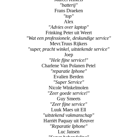
"Vervanging Accu IPhone"
Willem
"Snel en vakkundig"
Marcel Kirkels
"batterij"
Frans Draeken
"top"
Alex
"Advies over laptop"
Frinking Peter uit Weert
"Wat een professionele, deskundige service"
Mevr.Truus Rijkers
"super, pracht winkel, uitstekende service"
Joep
"Hele fijne service!"
Charlene Van Polanen Petel
"reparatie Iphone"
Evalien Berden
"Super Service"
Nicole Winkelmolen
"Zeer goede service!"
Guy Smeets
"Zeer fijne service"
Luuk Maes uit Ell
"uitstekend vakmanschap"