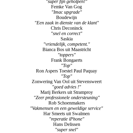
Floris Werdmölder uit Weert
"Goed en snel geholpen"
Bart Bongers uit Weert
"super fijn geholpen!"
Femke Van Gog
"Imac upgrade"
Boudewijn
"Een zaak in dienste van de klant"
Chris Deconinck
"snel en correct"
Saskia
"vriendelijk, competent."
Bianca Bos uit Maastricht
"toppers"
Frank Bongaerts
"Top"
Ron Aspers Toestel Paul Paquay
"Top"
Zonwering Van Ool uit Stevensweert
"goed advies !"
Marij Berkers uit Stramproy
"Zeer professionele ondersteuning"
Rob Schoenmakers
"Vakmensen en een geweldige service"
Har Smeets uit Swalmen