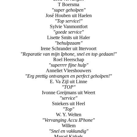
Arthur
"aankoop nieuwe iphone en installatie ervan"
Sabrina Maassen uit Ohé En Laak
"accu vervangen"
T Boersma
"super geholpen"
José Houben uit Haelen
"Top service!"
Sylvie Vanmontfort
"goede service"
Lisette Smits uit Haler
"behulpzaam"
Irene Schrander uit Ittervoort
"Reparatie van mijn Iphone, snel en top gedaan!"
Roel Heerschap
"superrrr fijne hulp"
Anneliet Vleeshouwers
"Erg prettig ontvangen en perfect geholpen!"
E. Va Zijl uit Linne
"TOP"
Ivonne Greijmans uit Weert
"service"
Sniekers uit Heel
"Top"
W. Y. Welten