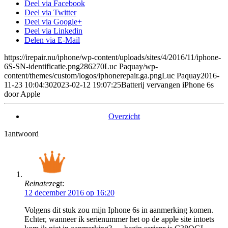
Deel via Facebook
Deel via Twitter
Deel via Google+
Deel via Linkedin
Delen via E-Mail
https://irepair.nu/iphone/wp-content/uploads/sites/4/2016/11/iphone-
6S-SN-identificatie.png
286
270
Luc Paquay
/wp-
content/themes/custom/logos/iphonerepair.ga.png
Luc Paquay
2016-
11-23 10:04:30
2023-02-12 19:07:25
Batterij vervangen iPhone 6s
door Apple
Overzicht
1
antwoord
Reinate
zegt:
12 december 2016 op 16:20
Volgens dit stuk zou mijn Iphone 6s in aanmerking komen.
Echter, wanneer ik serienummer het op de apple site intoets