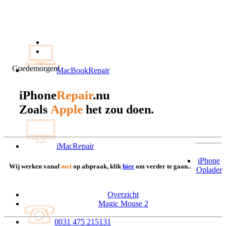
Goedemorgen!
MacBookRepair
iPhone
Repair
.nu
Apple
Zoals
het zou doen.
iMacRepair
iPhone
Wij werken vanaf
mei
op afspraak, klik
hier
om verder te gaan..
Oplader
Overzicht
Magic Mouse 2
0031 475 215131