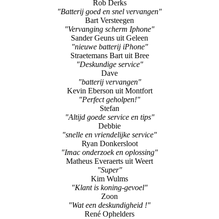
Rob Derks
"Batterij goed en snel vervangen"
Bart Versteegen
"Vervanging scherm Iphone"
Sander Geuns uit Geleen
"nieuwe batterij iPhone"
Straetemans Bart uit Bree
"Deskundige service"
Dave
"batterij vervangen"
Kevin Eberson uit Montfort
"Perfect geholpen!"
Stefan
"Altijd goede service en tips"
Debbie
"snelle en vriendelijke service"
Ryan Donkersloot
"Imac onderzoek en oplossing"
Matheus Everaerts uit Weert
"Super"
Kim Wulms
"Klant is koning-gevoel"
Zoon
"Wat een deskundigheid !"
René Ophelders