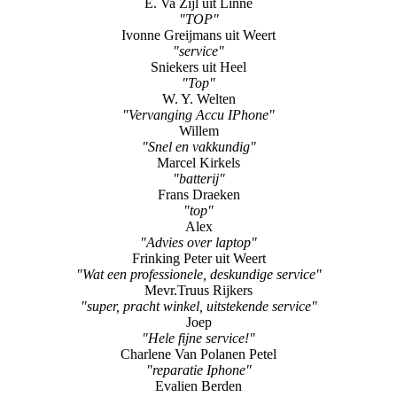
E. Va Zijl uit Linne
"TOP"
Ivonne Greijmans uit Weert
"service"
Sniekers uit Heel
"Top"
W. Y. Welten
"Vervanging Accu IPhone"
Willem
"Snel en vakkundig"
Marcel Kirkels
"batterij"
Frans Draeken
"top"
Alex
"Advies over laptop"
Frinking Peter uit Weert
"Wat een professionele, deskundige service"
Mevr.Truus Rijkers
"super, pracht winkel, uitstekende service"
Joep
"Hele fijne service!"
Charlene Van Polanen Petel
"reparatie Iphone"
Evalien Berden