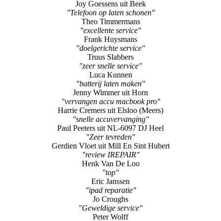
Joy Goessens uit Beek
"Telefoon op laten schonen"
Theo Timmermans
"excellente service"
Frank Huysmans
"doelgerichte service"
Truus Slabbers
"zeer snelle service"
Luca Kunnen
"batterij laten maken"
Jenny Wimmer uit Horn
"vervangen accu macbook pro"
Harrie Cremers uit Elsloo (Meers)
"snelle accuvervanging"
Paul Peeters uit NL-6097 DJ Heel
"Zeer tevreden"
Gerdien Vloet uit Mill En Sint Hubert
"review IREPAIR"
Henk Van De Loo
"top"
Eric Janssen
"ipad reparatie"
Jo Croughs
"Geweldige service"
Peter Wolff