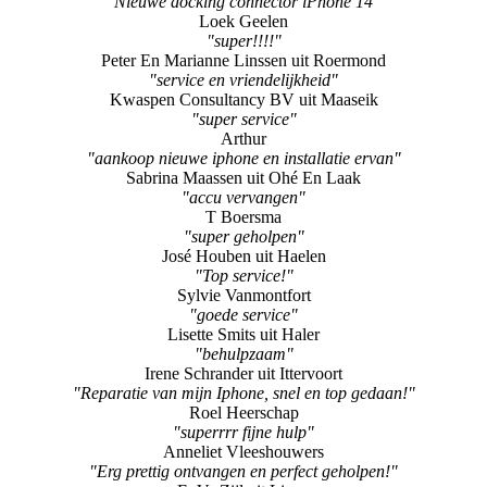
"Nieuwe docking connector iPhone 14"
Loek Geelen
"super!!!!"
Peter En Marianne Linssen uit Roermond
"service en vriendelijkheid"
Kwaspen Consultancy BV uit Maaseik
"super service"
Arthur
"aankoop nieuwe iphone en installatie ervan"
Sabrina Maassen uit Ohé En Laak
"accu vervangen"
T Boersma
"super geholpen"
José Houben uit Haelen
"Top service!"
Sylvie Vanmontfort
"goede service"
Lisette Smits uit Haler
"behulpzaam"
Irene Schrander uit Ittervoort
"Reparatie van mijn Iphone, snel en top gedaan!"
Roel Heerschap
"superrrr fijne hulp"
Anneliet Vleeshouwers
"Erg prettig ontvangen en perfect geholpen!"