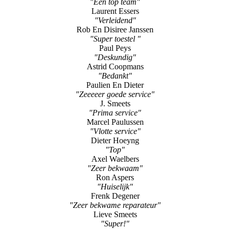
"Een top team"
Laurent Essers
"Verleidend"
Rob En Disiree Janssen
"Super toestel "
Paul Peys
"Deskundig"
Astrid Coopmans
"Bedankt"
Paulien En Dieter
"Zeeeeer goede service"
J. Smeets
"Prima service"
Marcel Paulussen
"Vlotte service"
Dieter Hoeyng
"Top"
Axel Waelbers
"Zeer bekwaam"
Ron Aspers
"Huiselijk"
Frenk Degener
"Zeer bekwame reparateur"
Lieve Smeets
"Super!"