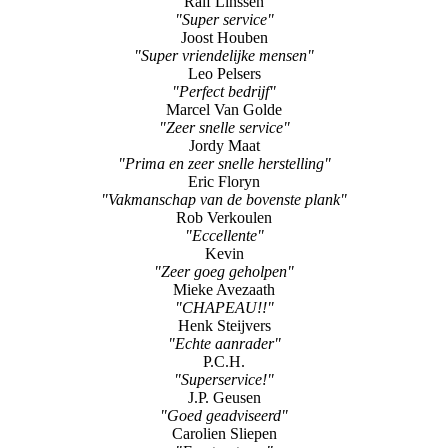
Ralf Linssen
"Super service"
Joost Houben
"Super vriendelijke mensen"
Leo Pelsers
"Perfect bedrijf"
Marcel Van Golde
"Zeer snelle service"
Jordy Maat
"Prima en zeer snelle herstelling"
Eric Floryn
"Vakmanschap van de bovenste plank"
Rob Verkoulen
"Eccellente"
Kevin
"Zeer goeg geholpen"
Mieke Avezaath
"CHAPEAU!!"
Henk Steijvers
"Echte aanrader"
P.C.H.
"Superservice!"
J.P. Geusen
"Goed geadviseerd"
Carolien Sliepen