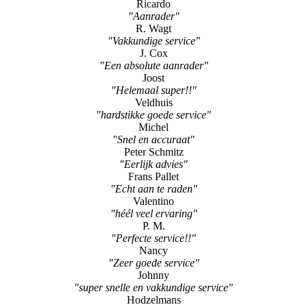
Ricardo
"Aanrader"
R. Wagt
"Vakkundige service"
J. Cox
"Een absolute aanrader"
Joost
"Helemaal super!!"
Veldhuis
"hardstikke goede service"
Michel
"Snel en accuraat"
Peter Schmitz
"Eerlijk advies"
Frans Pallet
"Echt aan te raden"
Valentino
"héél veel ervaring"
P. M.
"Perfecte service!!"
Nancy
"Zeer goede service"
Johnny
"super snelle en vakkundige service"
Hodzelmans