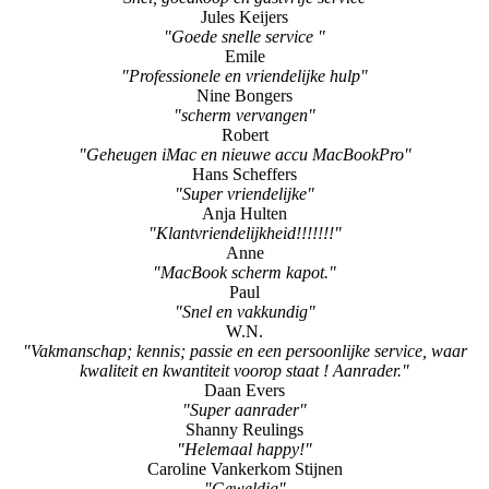
Jules Keijers
"Goede snelle service "
Emile
"Professionele en vriendelijke hulp"
Nine Bongers
"scherm vervangen"
Robert
"Geheugen iMac en nieuwe accu MacBookPro"
Hans Scheffers
"Super vriendelijke"
Anja Hulten
"Klantvriendelijkheid!!!!!!!"
Anne
"MacBook scherm kapot."
Paul
"Snel en vakkundig"
W.N.
"Vakmanschap; kennis; passie en een persoonlijke service, waar
kwaliteit en kwantiteit voorop staat ! Aanrader."
Daan Evers
"Super aanrader"
Shanny Reulings
"Helemaal happy!"
Caroline Vankerkom Stijnen
"Geweldig"