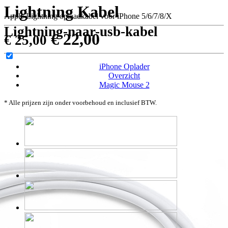
Lightning Kabel
Apple Lightning oplaadkabel voor iPhone 5/6/7/8/X
Lightning-naar-usb-kabel
€ 22,00
€ 25,00
iPhone Oplader
Overzicht
Magic Mouse 2
* Alle prijzen zijn onder voorbehoud en inclusief BTW.