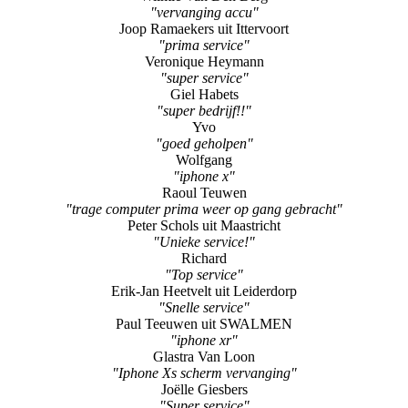
"vervanging accu"
Joop Ramaekers uit Ittervoort
"prima service"
Veronique Heymann
"super service"
Giel Habets
"super bedrijf!!"
Yvo
"goed geholpen"
Wolfgang
"iphone x"
Raoul Teuwen
"trage computer prima weer op gang gebracht"
Peter Schols uit Maastricht
"Unieke service!"
Richard
"Top service"
Erik-Jan Heetvelt uit Leiderdorp
"Snelle service"
Paul Teeuwen uit SWALMEN
"iphone xr"
Glastra Van Loon
"Iphone Xs scherm vervanging"
Joëlle Giesbers
"Super service"