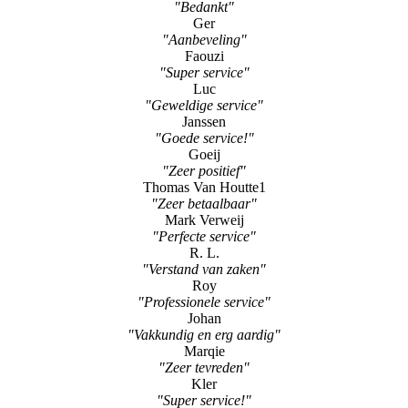
"Bedankt"
Ger
"Aanbeveling"
Faouzi
"Super service"
Luc
"Geweldige service"
Janssen
"Goede service!"
Goeij
"Zeer positief"
Thomas Van Houtte1
"Zeer betaalbaar"
Mark Verweij
"Perfecte service"
R. L.
"Verstand van zaken"
Roy
"Professionele service"
Johan
"Vakkundig en erg aardig"
Marqie
"Zeer tevreden"
Kler
"Super service!"