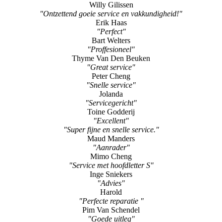
Willy Gilissen
"Ontzettend goeie service en vakkundigheid!"
Erik Haas
"Perfect"
Bart Welters
"Proffesioneel"
Thyme Van Den Beuken
"Great service"
Peter Cheng
"Snelle service"
Jolanda
"Servicegericht"
Toine Godderij
"Excellent"
"Super fijne en snelle service."
Maud Manders
"Aanrader"
Mimo Cheng
"Service met hoofdletter S"
Inge Sniekers
"Advies"
Harold
"Perfecte reparatie "
Pim Van Schendel
"Goede uitleg"