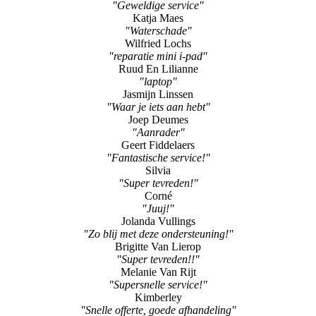
"Geweldige service"
Katja Maes
"Waterschade"
Wilfried Lochs
"reparatie mini i-pad"
Ruud En Lilianne
"laptop"
Jasmijn Linssen
"Waar je iets aan hebt"
Joep Deumes
"Aanrader"
Geert Fiddelaers
"Fantastische service!"
Silvia
"Super tevreden!"
Corné
"Juuj!"
Jolanda Vullings
"Zo blij met deze ondersteuning!"
Brigitte Van Lierop
"Super tevreden!!"
Melanie Van Rijt
"Supersnelle service!"
Kimberley
"Snelle offerte, goede afhandeling"