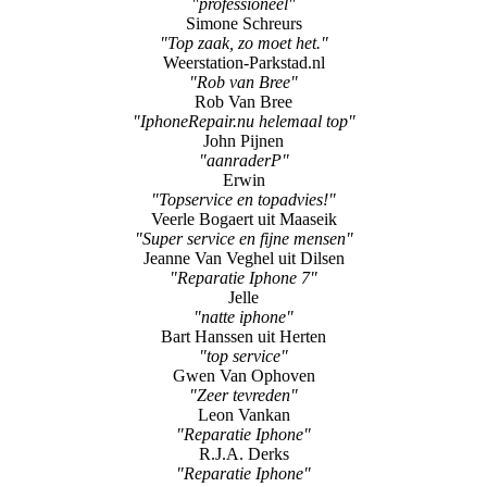
"professioneel"
Simone Schreurs
"Top zaak, zo moet het."
Weerstation-Parkstad.nl
"Rob van Bree"
Rob Van Bree
"IphoneRepair.nu helemaal top"
John Pijnen
"aanraderP"
Erwin
"Topservice en topadvies!"
Veerle Bogaert uit Maaseik
"Super service en fijne mensen"
Jeanne Van Veghel uit Dilsen
"Reparatie Iphone 7"
Jelle
"natte iphone"
Bart Hanssen uit Herten
"top service"
Gwen Van Ophoven
"Zeer tevreden"
Leon Vankan
"Reparatie Iphone"
R.J.A. Derks
"Reparatie Iphone"