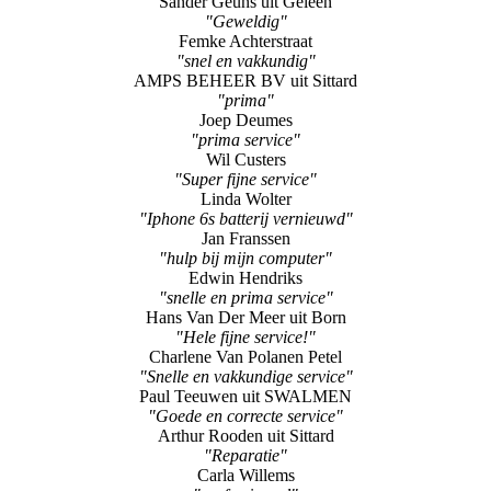
Sander Geuns uit Geleen
"Geweldig"
Femke Achterstraat
"snel en vakkundig"
AMPS BEHEER BV uit Sittard
"prima"
Joep Deumes
"prima service"
Wil Custers
"Super fijne service"
Linda Wolter
"Iphone 6s batterij vernieuwd"
Jan Franssen
"hulp bij mijn computer"
Edwin Hendriks
"snelle en prima service"
Hans Van Der Meer uit Born
"Hele fijne service!"
Charlene Van Polanen Petel
"Snelle en vakkundige service"
Paul Teeuwen uit SWALMEN
"Goede en correcte service"
Arthur Rooden uit Sittard
"Reparatie"
Carla Willems