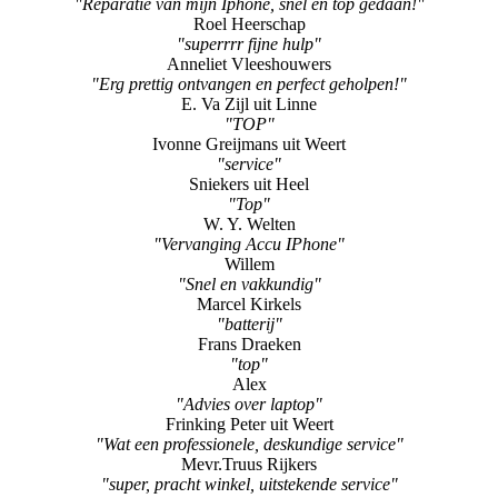
"Reparatie van mijn Iphone, snel en top gedaan!"
Roel Heerschap
"superrrr fijne hulp"
Anneliet Vleeshouwers
"Erg prettig ontvangen en perfect geholpen!"
E. Va Zijl uit Linne
"TOP"
Ivonne Greijmans uit Weert
"service"
Sniekers uit Heel
"Top"
W. Y. Welten
"Vervanging Accu IPhone"
Willem
"Snel en vakkundig"
Marcel Kirkels
"batterij"
Frans Draeken
"top"
Alex
"Advies over laptop"
Frinking Peter uit Weert
"Wat een professionele, deskundige service"
Mevr.Truus Rijkers
"super, pracht winkel, uitstekende service"