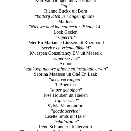
Ron Van Dongen uit Maasbracht
"top"
Rianne Buckx uit Born
"batterij laten vervangen iphone"
Marloes
"Nieuwe docking connector iPhone 14"
Loek Geelen
"super!!!!"
Peter En Marianne Linssen uit Roermond
"service en vriendelijkheid"
Kwaspen Consultancy BV uit Maaseik
"super service"
Arthur
"aankoop nieuwe iphone en installatie ervan"
Sabrina Maassen uit Ohé En Laak
"accu vervangen"
T Boersma
"super geholpen"
José Houben uit Haelen
"Top service!"
Sylvie Vanmontfort
"goede service"
Lisette Smits uit Haler
"behulpzaam"
Irene Schrander uit Ittervoort