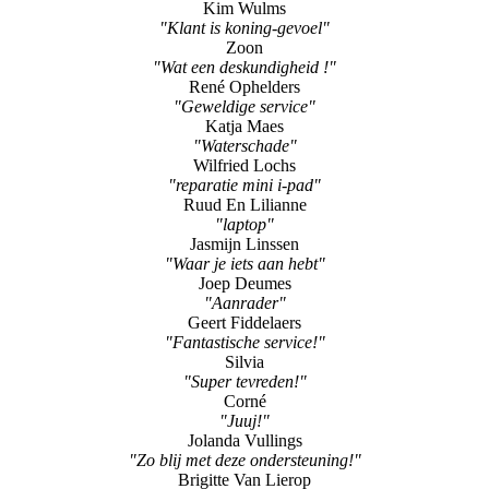
Kim Wulms
"Klant is koning-gevoel"
Zoon
"Wat een deskundigheid !"
René Ophelders
"Geweldige service"
Katja Maes
"Waterschade"
Wilfried Lochs
"reparatie mini i-pad"
Ruud En Lilianne
"laptop"
Jasmijn Linssen
"Waar je iets aan hebt"
Joep Deumes
"Aanrader"
Geert Fiddelaers
"Fantastische service!"
Silvia
"Super tevreden!"
Corné
"Juuj!"
Jolanda Vullings
"Zo blij met deze ondersteuning!"
Brigitte Van Lierop