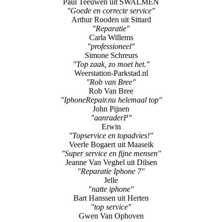
Paul Teeuwen uit SWALMEN
"Goede en correcte service"
Arthur Rooden uit Sittard
"Reparatie"
Carla Willems
"professioneel"
Simone Schreurs
"Top zaak, zo moet het."
Weerstation-Parkstad.nl
"Rob van Bree"
Rob Van Bree
"IphoneRepair.nu helemaal top"
John Pijnen
"aanraderP"
Erwin
"Topservice en topadvies!"
Veerle Bogaert uit Maaseik
"Super service en fijne mensen"
Jeanne Van Veghel uit Dilsen
"Reparatie Iphone 7"
Jelle
"natte iphone"
Bart Hanssen uit Herten
"top service"
Gwen Van Ophoven