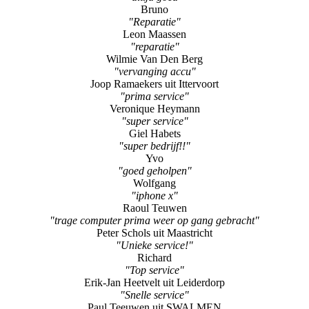
Bruno
"Reparatie"
Leon Maassen
"reparatie"
Wilmie Van Den Berg
"vervanging accu"
Joop Ramaekers uit Ittervoort
"prima service"
Veronique Heymann
"super service"
Giel Habets
"super bedrijf!!"
Yvo
"goed geholpen"
Wolfgang
"iphone x"
Raoul Teuwen
"trage computer prima weer op gang gebracht"
Peter Schols uit Maastricht
"Unieke service!"
Richard
"Top service"
Erik-Jan Heetvelt uit Leiderdorp
"Snelle service"
Paul Teeuwen uit SWALMEN