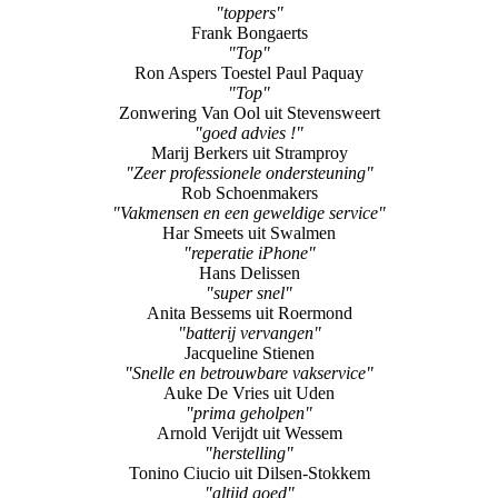
"toppers"
Frank Bongaerts
"Top"
Ron Aspers Toestel Paul Paquay
"Top"
Zonwering Van Ool uit Stevensweert
"goed advies !"
Marij Berkers uit Stramproy
"Zeer professionele ondersteuning"
Rob Schoenmakers
"Vakmensen en een geweldige service"
Har Smeets uit Swalmen
"reperatie iPhone"
Hans Delissen
"super snel"
Anita Bessems uit Roermond
"batterij vervangen"
Jacqueline Stienen
"Snelle en betrouwbare vakservice"
Auke De Vries uit Uden
"prima geholpen"
Arnold Verijdt uit Wessem
"herstelling"
Tonino Ciucio uit Dilsen-Stokkem
"altijd goed"