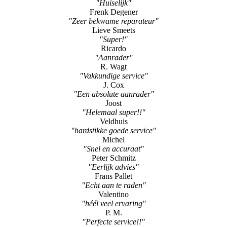
"Huiselijk"
Frenk Degener
"Zeer bekwame reparateur"
Lieve Smeets
"Super!"
Ricardo
"Aanrader"
R. Wagt
"Vakkundige service"
J. Cox
"Een absolute aanrader"
Joost
"Helemaal super!!"
Veldhuis
"hardstikke goede service"
Michel
"Snel en accuraat"
Peter Schmitz
"Eerlijk advies"
Frans Pallet
"Echt aan te raden"
Valentino
"héél veel ervaring"
P. M.
"Perfecte service!!"