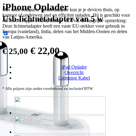
iPhone Oplader
Met deze compacte lichtnetadapter kun je je devices thuis, op
kantoor of onderweg snel en efficiënt opladen. Hij is geschikt voor
Usb-lichtnetadapter van 5 w
elk model Apple Watch, iPhone en iPod. Belangrijke opmerking:
Deze lichtnetadapter heeft een vaste EU-stekker voor gebruik in
Europa (vasteland), India, delen van het Midden-Oosten en delen
van Latijns-Amerika.
€ 22,00
€ 25,00
iPad Oplader
Overzicht
Lightning Kabel
* Alle prijzen zijn onder voorbehoud en inclusief BTW.