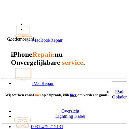
Goedemorgen!
MacBookRepair
iPhone
Repair
.nu
service
Onvergelijkbare
.
iMacRepair
iPad
Wij werken vanaf
mei
op afspraak, klik
hier
om verder te gaan..
Oplader
Overzicht
Lightning Kabel
0031 475 215131