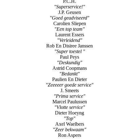
P.C.H.
"Superservice!"
J.P. Geusen
"Goed geadviseerd"
Carolien Sliepen
"Een top team"
Laurent Essers
"Verleidend"
Rob En Disiree Janssen
"Super toestel "
Paul Peys
"Deskundig"
Astrid Coopmans
"Bedankt"
Paulien En Dieter
"Zeeeeer goede service"
J. Smeets
"Prima service"
Marcel Paulussen
"Vlotte service"
Dieter Hoeyng
"Top"
Axel Waelbers
"Zeer bekwaam"
Ron Aspers