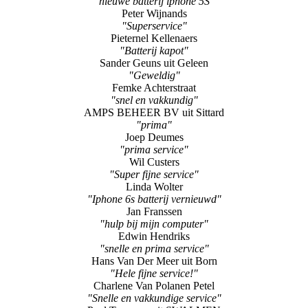
"nieuwe batterij iphone 5S"
Peter Wijnands
"Superservice"
Pieternel Kellenaers
"Batterij kapot"
Sander Geuns uit Geleen
"Geweldig"
Femke Achterstraat
"snel en vakkundig"
AMPS BEHEER BV uit Sittard
"prima"
Joep Deumes
"prima service"
Wil Custers
"Super fijne service"
Linda Wolter
"Iphone 6s batterij vernieuwd"
Jan Franssen
"hulp bij mijn computer"
Edwin Hendriks
"snelle en prima service"
Hans Van Der Meer uit Born
"Hele fijne service!"
Charlene Van Polanen Petel
"Snelle en vakkundige service"