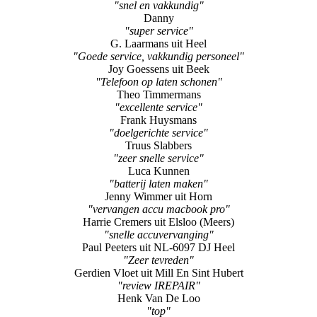
"snel en vakkundig"
Danny
"super service"
G. Laarmans uit Heel
"Goede service, vakkundig personeel"
Joy Goessens uit Beek
"Telefoon op laten schonen"
Theo Timmermans
"excellente service"
Frank Huysmans
"doelgerichte service"
Truus Slabbers
"zeer snelle service"
Luca Kunnen
"batterij laten maken"
Jenny Wimmer uit Horn
"vervangen accu macbook pro"
Harrie Cremers uit Elsloo (Meers)
"snelle accuvervanging"
Paul Peeters uit NL-6097 DJ Heel
"Zeer tevreden"
Gerdien Vloet uit Mill En Sint Hubert
"review IREPAIR"
Henk Van De Loo
"top"