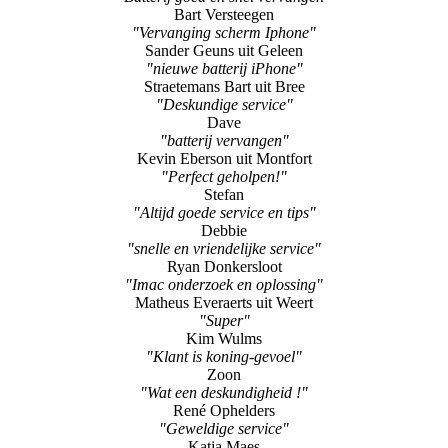
Bart Versteegen
"Vervanging scherm Iphone"
Sander Geuns uit Geleen
"nieuwe batterij iPhone"
Straetemans Bart uit Bree
"Deskundige service"
Dave
"batterij vervangen"
Kevin Eberson uit Montfort
"Perfect geholpen!"
Stefan
"Altijd goede service en tips"
Debbie
"snelle en vriendelijke service"
Ryan Donkersloot
"Imac onderzoek en oplossing"
Matheus Everaerts uit Weert
"Super"
Kim Wulms
"Klant is koning-gevoel"
Zoon
"Wat een deskundigheid !"
René Ophelders
"Geweldige service"
Katja Maes