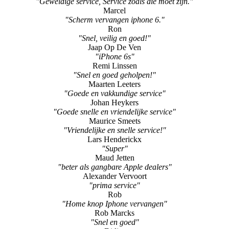
"Geweldige service, Service zoals die moet zijn."
Marcel
"Scherm vervangen iphone 6."
Ron
"Snel, veilig en goed!"
Jaap Op De Ven
"iPhone 6s"
Remi Linssen
"Snel en goed geholpen!"
Maarten Leeters
"Goede en vakkundige service"
Johan Heykers
"Goede snelle en vriendelijke service"
Maurice Smeets
"Vriendelijke en snelle service!"
Lars Henderickx
"Super"
Maud Jetten
"beter als gangbare Apple dealers"
Alexander Vervoort
"prima service"
Rob
"Home knop Iphone vervangen"
Rob Marcks
"Snel en goed"