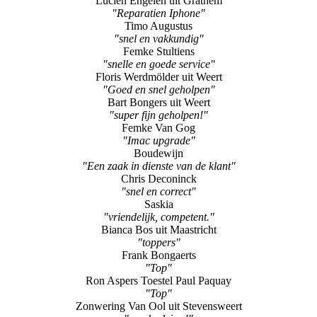
Lucien Engelen uit Grathem
"Reparatien Iphone"
Timo Augustus
"snel en vakkundig"
Femke Stultiens
"snelle en goede service"
Floris Werdmölder uit Weert
"Goed en snel geholpen"
Bart Bongers uit Weert
"super fijn geholpen!"
Femke Van Gog
"Imac upgrade"
Boudewijn
"Een zaak in dienste van de klant"
Chris Deconinck
"snel en correct"
Saskia
"vriendelijk, competent."
Bianca Bos uit Maastricht
"toppers"
Frank Bongaerts
"Top"
Ron Aspers Toestel Paul Paquay
"Top"
Zonwering Van Ool uit Stevensweert