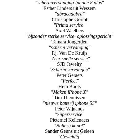
"schermvervanging Iphone 8 plus"
Esther Linders uit Wessem
"abracadabra"
Christophe Goriot
"Prima service"
Axel Waelbers
"bijzonder sterke service- oplossingsgericht"
Tamara Jongerden
"scherm vervanging"
P.j. Van De Kruijs
"Zeer snelle service"
SJD Jewelry
"Scherm vervangen"
Peter Geraets
"Perfect"
Hein Boots
"Maken iPhone X"
Tim Theunissen
"nieuwe batterij iphone 5S"
Peter Wijnands
"Superservice"
Pieternel Kellenaers
"Batterij kapot"
Sander Geuns uit Geleen
"Geweldig"