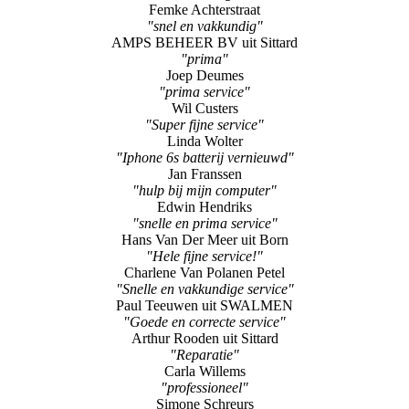
Femke Achterstraat
"snel en vakkundig"
AMPS BEHEER BV uit Sittard
"prima"
Joep Deumes
"prima service"
Wil Custers
"Super fijne service"
Linda Wolter
"Iphone 6s batterij vernieuwd"
Jan Franssen
"hulp bij mijn computer"
Edwin Hendriks
"snelle en prima service"
Hans Van Der Meer uit Born
"Hele fijne service!"
Charlene Van Polanen Petel
"Snelle en vakkundige service"
Paul Teeuwen uit SWALMEN
"Goede en correcte service"
Arthur Rooden uit Sittard
"Reparatie"
Carla Willems
"professioneel"
Simone Schreurs