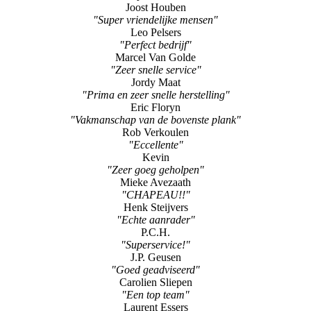
Joost Houben
"Super vriendelijke mensen"
Leo Pelsers
"Perfect bedrijf"
Marcel Van Golde
"Zeer snelle service"
Jordy Maat
"Prima en zeer snelle herstelling"
Eric Floryn
"Vakmanschap van de bovenste plank"
Rob Verkoulen
"Eccellente"
Kevin
"Zeer goeg geholpen"
Mieke Avezaath
"CHAPEAU!!"
Henk Steijvers
"Echte aanrader"
P.C.H.
"Superservice!"
J.P. Geusen
"Goed geadviseerd"
Carolien Sliepen
"Een top team"
Laurent Essers