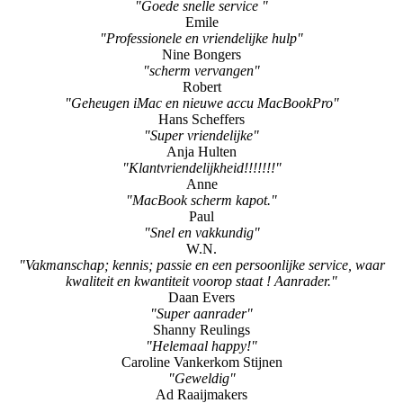
"Goede snelle service "
Emile
"Professionele en vriendelijke hulp"
Nine Bongers
"scherm vervangen"
Robert
"Geheugen iMac en nieuwe accu MacBookPro"
Hans Scheffers
"Super vriendelijke"
Anja Hulten
"Klantvriendelijkheid!!!!!!!"
Anne
"MacBook scherm kapot."
Paul
"Snel en vakkundig"
W.N.
"Vakmanschap; kennis; passie en een persoonlijke service, waar
kwaliteit en kwantiteit voorop staat ! Aanrader."
Daan Evers
"Super aanrader"
Shanny Reulings
"Helemaal happy!"
Caroline Vankerkom Stijnen
"Geweldig"
Ad Raaijmakers