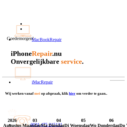
Goedemorgen!
MacBookRepair
iPhone
Repair
.nu
service
Onvergelijkbare
.
iMacRepair
Wij werken vanaf
mei
op afspraak, klik
hier
om verder te gaan..
2026
03
04
05
06
0031 475 215131
Augustus
Maandag
Ma
Dinsdag
Di
Woensdag
Wo
Donderdag
Do