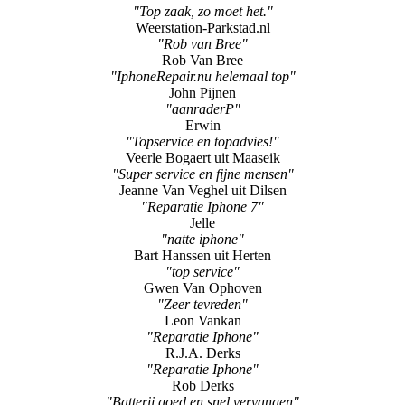
"Top zaak, zo moet het."
Weerstation-Parkstad.nl
"Rob van Bree"
Rob Van Bree
"IphoneRepair.nu helemaal top"
John Pijnen
"aanraderP"
Erwin
"Topservice en topadvies!"
Veerle Bogaert uit Maaseik
"Super service en fijne mensen"
Jeanne Van Veghel uit Dilsen
"Reparatie Iphone 7"
Jelle
"natte iphone"
Bart Hanssen uit Herten
"top service"
Gwen Van Ophoven
"Zeer tevreden"
Leon Vankan
"Reparatie Iphone"
R.J.A. Derks
"Reparatie Iphone"
Rob Derks
"Batterij goed en snel vervangen"