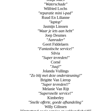
"Waterschade"
Wilfried Lochs
"reparatie mini i-pad"
Ruud En Lilianne
"laptop"
Jasmijn Linssen
"Waar je iets aan hebt"
Joep Deumes
"Aanrader"
Geert Fiddelaers
"Fantastische service!"
Silvia
"Super tevreden!"
Corné
"Juuj!"
Jolanda Vullings
"Zo blij met deze ondersteuning!"
Brigitte Van Lierop
"Super tevreden!!"
Melanie Van Rijt
"Supersnelle service!"
Kimberley
"Snelle offerte, goede afhandeling"
Willy Gilissen