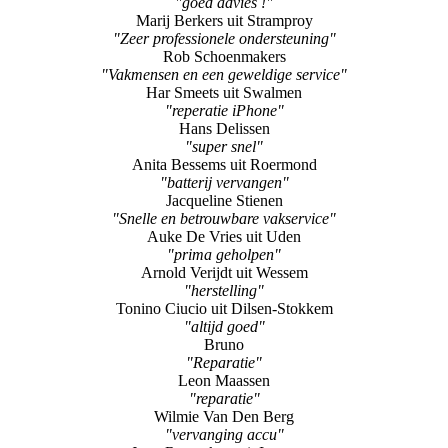
"goed advies !"
Marij Berkers uit Stramproy
"Zeer professionele ondersteuning"
Rob Schoenmakers
"Vakmensen en een geweldige service"
Har Smeets uit Swalmen
"reperatie iPhone"
Hans Delissen
"super snel"
Anita Bessems uit Roermond
"batterij vervangen"
Jacqueline Stienen
"Snelle en betrouwbare vakservice"
Auke De Vries uit Uden
"prima geholpen"
Arnold Verijdt uit Wessem
"herstelling"
Tonino Ciucio uit Dilsen-Stokkem
"altijd goed"
Bruno
"Reparatie"
Leon Maassen
"reparatie"
Wilmie Van Den Berg
"vervanging accu"