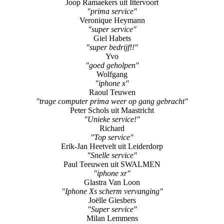
Joop Ramaekers uit Ittervoort
"prima service"
Veronique Heymann
"super service"
Giel Habets
"super bedrijf!!"
Yvo
"goed geholpen"
Wolfgang
"iphone x"
Raoul Teuwen
"trage computer prima weer op gang gebracht"
Peter Schols uit Maastricht
"Unieke service!"
Richard
"Top service"
Erik-Jan Heetvelt uit Leiderdorp
"Snelle service"
Paul Teeuwen uit SWALMEN
"iphone xr"
Glastra Van Loon
"Iphone Xs scherm vervanging"
Joëlle Giesbers
"Super service"
Milan Lemmens