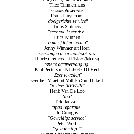
Theo Timmermans
"excellente service"
Frank Huysmans
"doelgerichte service"
Truus Slabbers
"zeer snelle service"
Luca Kunnen
"batterij laten maken"
Jenny Wimmer uit Horn
"vervangen accu macbook pro"
Harrie Cremers uit Elsloo (Meers)
"snelle accuvervanging"
Paul Peeters uit NL-6097 DJ Heel
"Zeer tevreden"
Gerdien Vloet uit Mill En Sint Hubert
"review IREPAIR"
Henk Van De Loo
"top"
Eric Janssen
"ipad reparatie"
Jo Croughs
"Geweldige service"
Peter Wolff
"gewoon top !"