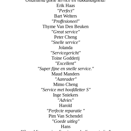
"Ontzettend goeie service en vakkundigheid!"
Erik Haas
"Perfect"
Bart Welters
"Proffesioneel"
Thyme Van Den Beuken
"Great service"
Peter Cheng
"Snelle service"
Jolanda
"Servicegericht"
Toine Godderij
"Excellent"
"Super fijne en snelle service."
Maud Manders
"Aanrader"
Mimo Cheng
"Service met hoofdletter S"
Inge Sniekers
"Advies"
Harold
"Perfecte reparatie "
Pim Van Schendel
"Goede uitleg"
Hans