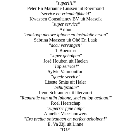
"super!!!!"
Peter En Marianne Linssen uit Roermond
"service en vriendelijkheid"
Kwaspen Consultancy BV uit Maaseik
"super service"
Arthur
"aankoop nieuwe iphone en installatie ervan"
Sabrina Maassen uit Ohé En Laak
"accu vervangen"
T Boersma
"super geholpen"
José Houben uit Haelen
"Top service!"
Sylvie Vanmontfort
"goede service"
Lisette Smits uit Haler
"behulpzaam"
Irene Schrander uit Ittervoort
"Reparatie van mijn Iphone, snel en top gedaan!"
Roel Heerschap
"superrrr fijne hulp"
Anneliet Vleeshouwers
"Erg prettig ontvangen en perfect geholpen!"
E. Va Zijl uit Linne
"TOP"