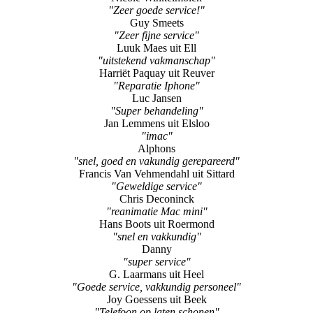
"Zeer goede service!"
Guy Smeets
"Zeer fijne service"
Luuk Maes uit Ell
"uitstekend vakmanschap"
Harriët Paquay uit Reuver
"Reparatie Iphone"
Luc Jansen
"Super behandeling"
Jan Lemmens uit Elsloo
"imac"
Alphons
"snel, goed en vakundig gerepareerd"
Francis Van Vehmendahl uit Sittard
"Geweldige service"
Chris Deconinck
"reanimatie Mac mini"
Hans Boots uit Roermond
"snel en vakkundig"
Danny
"super service"
G. Laarmans uit Heel
"Goede service, vakkundig personeel"
Joy Goessens uit Beek
"Telefoon op laten schonen"