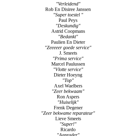
"Verleidend"
Rob En Disiree Janssen
"Super toestel "
Paul Peys
"Deskundig"
Astrid Coopmans
"Bedankt"
Paulien En Dieter
"Zeeeeer goede service"
J. Smeets
"Prima service"
Marcel Paulussen
"Vlotte service"
Dieter Hoeyng
"Top"
Axel Waelbers
"Zeer bekwaam"
Ron Aspers
"Huiselijk"
Frenk Degener
"Zeer bekwame reparateur"
Lieve Smeets
"Super!"
Ricardo
"Aanrader"