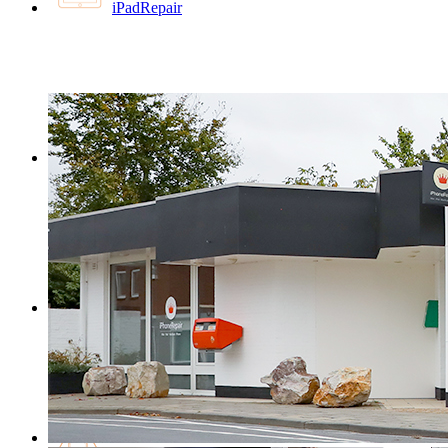
iPadRepair
MacBookRepair
iMacRepair