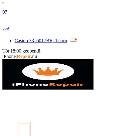
07
339
Casino 33, 6017BR, Thorn
Tót 18:00 geopend!
i
|
Repair
.nu