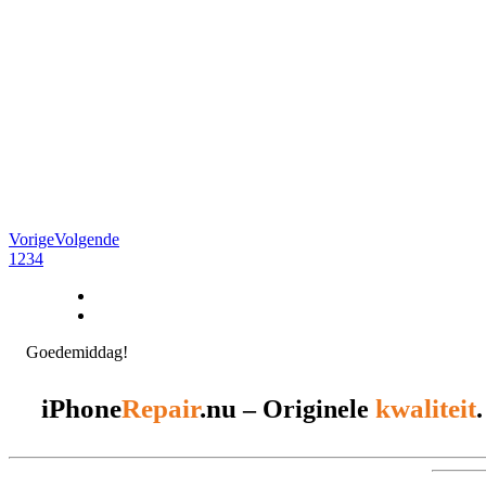
Vorige
Volgende
1
2
3
4
Goedemiddag!
iPhone
Repair
.nu
kwaliteit
– Originele
.