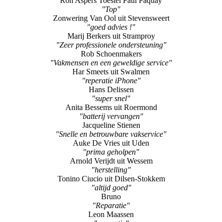
Ron Aspers Toestel Paul Paquay
"Top"
Zonwering Van Ool uit Stevensweert
"goed advies !"
Marij Berkers uit Stramproy
"Zeer professionele ondersteuning"
Rob Schoenmakers
"Vakmensen en een geweldige service"
Har Smeets uit Swalmen
"reperatie iPhone"
Hans Delissen
"super snel"
Anita Bessems uit Roermond
"batterij vervangen"
Jacqueline Stienen
"Snelle en betrouwbare vakservice"
Auke De Vries uit Uden
"prima geholpen"
Arnold Verijdt uit Wessem
"herstelling"
Tonino Ciucio uit Dilsen-Stokkem
"altijd goed"
Bruno
"Reparatie"
Leon Maassen