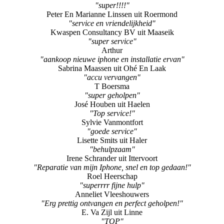
"super!!!!"
Peter En Marianne Linssen uit Roermond
"service en vriendelijkheid"
Kwaspen Consultancy BV uit Maaseik
"super service"
Arthur
"aankoop nieuwe iphone en installatie ervan"
Sabrina Maassen uit Ohé En Laak
"accu vervangen"
T Boersma
"super geholpen"
José Houben uit Haelen
"Top service!"
Sylvie Vanmontfort
"goede service"
Lisette Smits uit Haler
"behulpzaam"
Irene Schrander uit Ittervoort
"Reparatie van mijn Iphone, snel en top gedaan!"
Roel Heerschap
"superrrr fijne hulp"
Anneliet Vleeshouwers
"Erg prettig ontvangen en perfect geholpen!"
E. Va Zijl uit Linne
"TOP"