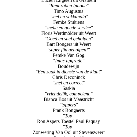
Lucien Engelen uit Grathem
"Reparatien Iphone"
Timo Augustus
"snel en vakkundig"
Femke Stultiens
"snelle en goede service"
Floris Werdmölder uit Weert
"Goed en snel geholpen"
Bart Bongers uit Weert
"super fijn geholpen!"
Femke Van Gog
"Imac upgrade"
Boudewijn
"Een zaak in dienste van de klant"
Chris Deconinck
"snel en correct"
Saskia
"vriendelijk, competent."
Bianca Bos uit Maastricht
"toppers"
Frank Bongaerts
"Top"
Ron Aspers Toestel Paul Paquay
"Top"
Zonwering Van Ool uit Stevensweert