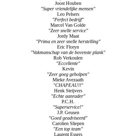
Joost Houben
"Super vriendelijke mensen"
Leo Pelsers
"Perfect bedrijf"
Marcel Van Golde
"Zeer snelle service"
Jordy Maat
"Prima en zeer snelle herstelling"
Eric Floryn
"Vakmanschap van de bovenste plank"
Rob Verkoulen
"Eccellente"
Kevin
"Zeer goeg geholpen"
Mieke Avezaath
"CHAPEAU!!"
Henk Steijvers
"Echte aanrader"
P.C.H.
"Superservice!"
J.P. Geusen
"Goed geadviseerd"
Carolien Sliepen
"Een top team"
Laurent Essers