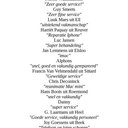
"Zeer goede service!"
Guy Smeets
"Zeer fijne service"
Luuk Maes uit Ell
"uitstekend vakmanschap"
Harriët Paquay uit Reuver
"Reparatie Iphone"
Luc Jansen
"Super behandeling"
Jan Lemmens uit Elsloo
"imac"
Alphons
"snel, goed en vakundig gerepareerd"
Francis Van Vehmendahl uit Sittard
"Geweldige service"
Chris Deconinck
"reanimatie Mac mini"
Hans Boots uit Roermond
"snel en vakkundig"
Danny
"super service"
G. Laarmans uit Heel
"Goede service, vakkundig personeel"
Joy Goessens uit Beek
"Telefoon op laten schonen"