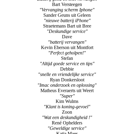
Bart Versteegen
"Vervanging scherm Iphone"
Sander Geuns uit Geleen
"nieuwe batterij iPhone"
Straetemans Bart uit Bree
"Deskundige service"
Dave
"batterij vervangen"
Kevin Eberson uit Montfort
"Perfect geholpen!"
Stefan
"Altijd goede service en tips"
Debbie
"snelle en vriendelijke service"
Ryan Donkersloot
"Imac onderzoek en oplossing"
Matheus Everaerts uit Weert
"Super"
Kim Wulms
"Klant is koning-gevoel"
Zoon
"Wat een deskundigheid !"
René Ophelders
"Geweldige service"
Katja Maes