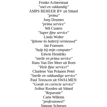
Femke Achterstraat
"snel en vakkundig"
AMPS BEHEER BV uit Sittard
"prima"
Joep Deumes
"prima service"
Wil Custers
"Super fijne service"
Linda Wolter
"Iphone 6s batterij vernieuwd"
Jan Franssen
"hulp bij mijn computer"
Edwin Hendriks
"snelle en prima service"
Hans Van Der Meer uit Born
"Hele fijne service!"
Charlene Van Polanen Petel
"Snelle en vakkundige service"
Paul Teeuwen uit SWALMEN
"Goede en correcte service"
Arthur Rooden uit Sittard
"Reparatie"
Carla Willems
"professioneel"
Simone Schreurs