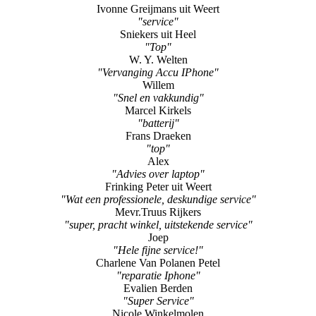
Ivonne Greijmans uit Weert
"service"
Sniekers uit Heel
"Top"
W. Y. Welten
"Vervanging Accu IPhone"
Willem
"Snel en vakkundig"
Marcel Kirkels
"batterij"
Frans Draeken
"top"
Alex
"Advies over laptop"
Frinking Peter uit Weert
"Wat een professionele, deskundige service"
Mevr.Truus Rijkers
"super, pracht winkel, uitstekende service"
Joep
"Hele fijne service!"
Charlene Van Polanen Petel
"reparatie Iphone"
Evalien Berden
"Super Service"
Nicole Winkelmolen