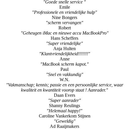
"Goede snelle service "
Emile
"Professionele en vriendelijke hulp"
Nine Bongers
"scherm vervangen"
Robert
"Geheugen iMac en nieuwe accu MacBookPro"
Hans Scheffers
"Super vriendelijke"
Anja Hulten
"Klantvriendelijkheid!!!!!!!"
Anne
"MacBook scherm kapot."
Paul
"Snel en vakkundig"
W.N.
"Vakmanschap; kennis; passie en een persoonlijke service, waar
kwaliteit en kwantiteit voorop staat ! Aanrader."
Daan Evers
"Super aanrader"
Shanny Reulings
"Helemaal happy!"
Caroline Vankerkom Stijnen
"Geweldig"
Ad Raaijmakers