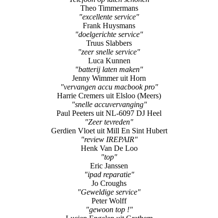
Theo Timmermans
"excellente service"
Frank Huysmans
"doelgerichte service"
Truus Slabbers
"zeer snelle service"
Luca Kunnen
"batterij laten maken"
Jenny Wimmer uit Horn
"vervangen accu macbook pro"
Harrie Cremers uit Elsloo (Meers)
"snelle accuvervanging"
Paul Peeters uit NL-6097 DJ Heel
"Zeer tevreden"
Gerdien Vloet uit Mill En Sint Hubert
"review IREPAIR"
Henk Van De Loo
"top"
Eric Janssen
"ipad reparatie"
Jo Croughs
"Geweldige service"
Peter Wolff
"gewoon top !"