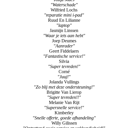
"Waterschade"
Wilfried Lochs
"reparatie mini i-pad"
Ruud En Lilianne
"laptop"
Jasmijn Linssen
"Waar je iets aan hebt"
Joep Deumes
"Aanrader"
Geert Fiddelaers
"Fantastische service!"
Silvia
"Super tevreden!"
Corné
"Juuj!"
Jolanda Vullings
"Zo blij met deze ondersteuning!"
Brigitte Van Lierop
"Super tevreden!!"
Melanie Van Rijt
"Supersnelle service!"
Kimberley
"Snelle offerte, goede afhandeling"
Willy Gilissen