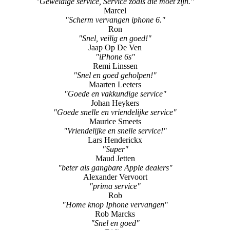
"Geweldige service, Service zoals die moet zijn."
Marcel
"Scherm vervangen iphone 6."
Ron
"Snel, veilig en goed!"
Jaap Op De Ven
"iPhone 6s"
Remi Linssen
"Snel en goed geholpen!"
Maarten Leeters
"Goede en vakkundige service"
Johan Heykers
"Goede snelle en vriendelijke service"
Maurice Smeets
"Vriendelijke en snelle service!"
Lars Henderickx
"Super"
Maud Jetten
"beter als gangbare Apple dealers"
Alexander Vervoort
"prima service"
Rob
"Home knop Iphone vervangen"
Rob Marcks
"Snel en goed"