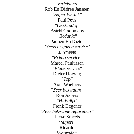
"Verleidend"
Rob En Disiree Janssen
"Super toestel "
Paul Peys
"Deskundig"
Astrid Coopmans
"Bedankt"
Paulien En Dieter
"Zeeeeer goede service"
J. Smeets
"Prima service"
Marcel Paulussen
"Vlotte service"
Dieter Hoeyng
"Top"
Axel Waelbers
"Zeer bekwaam"
Ron Aspers
"Huiselijk"
Frenk Degener
"Zeer bekwame reparateur"
Lieve Smeets
"Super!"
Ricardo
"Aanrader"