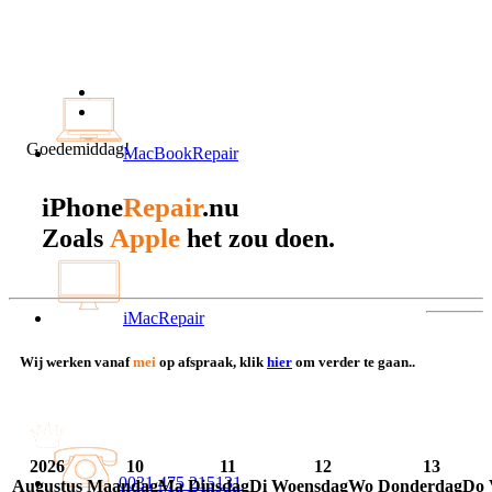
Goedemiddag!
MacBookRepair
iPhone
Repair
.nu
Apple
Zoals
het zou doen.
iMacRepair
Wij werken vanaf
mei
op afspraak, klik
hier
om verder te gaan..
2026
10
11
12
13
0031 475 215131
Augustus
Maandag
Ma
Dinsdag
Di
Woensdag
Wo
Donderdag
Do