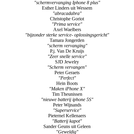
"schermvervanging Iphone 8 plus"
Esther Linders uit Wessem
"abracadabra"
Christophe Goriot
"Prima service"
Axel Waelbers
"bijzonder sterke service- oplossingsgericht"
Tamara Jongerden
"scherm vervanging"
P.j. Van De Kruijs
"Zeer snelle service"
SJD Jewelry
"Scherm vervangen"
Peter Geraets
"Perfect"
Hein Boots
"Maken iPhone X"
Tim Theunissen
"nieuwe batterij iphone 5S"
Peter Wijnands
"Superservice"
Pieternel Kellenaers
"Batterij kapot"
Sander Geuns uit Geleen
"Geweldig"