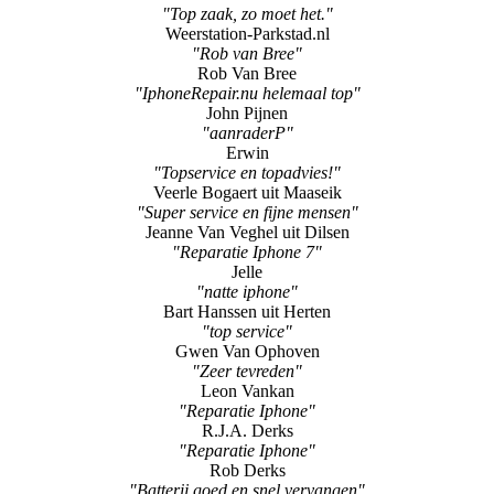
"Top zaak, zo moet het."
Weerstation-Parkstad.nl
"Rob van Bree"
Rob Van Bree
"IphoneRepair.nu helemaal top"
John Pijnen
"aanraderP"
Erwin
"Topservice en topadvies!"
Veerle Bogaert uit Maaseik
"Super service en fijne mensen"
Jeanne Van Veghel uit Dilsen
"Reparatie Iphone 7"
Jelle
"natte iphone"
Bart Hanssen uit Herten
"top service"
Gwen Van Ophoven
"Zeer tevreden"
Leon Vankan
"Reparatie Iphone"
R.J.A. Derks
"Reparatie Iphone"
Rob Derks
"Batterij goed en snel vervangen"