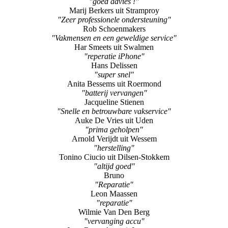
"goed advies !"
Marij Berkers uit Stramproy
"Zeer professionele ondersteuning"
Rob Schoenmakers
"Vakmensen en een geweldige service"
Har Smeets uit Swalmen
"reperatie iPhone"
Hans Delissen
"super snel"
Anita Bessems uit Roermond
"batterij vervangen"
Jacqueline Stienen
"Snelle en betrouwbare vakservice"
Auke De Vries uit Uden
"prima geholpen"
Arnold Verijdt uit Wessem
"herstelling"
Tonino Ciucio uit Dilsen-Stokkem
"altijd goed"
Bruno
"Reparatie"
Leon Maassen
"reparatie"
Wilmie Van Den Berg
"vervanging accu"