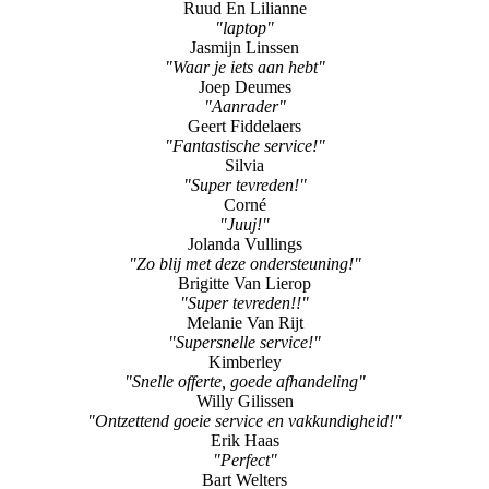
"Waterschade"
Wilfried Lochs
"reparatie mini i-pad"
Ruud En Lilianne
"laptop"
Jasmijn Linssen
"Waar je iets aan hebt"
Joep Deumes
"Aanrader"
Geert Fiddelaers
"Fantastische service!"
Silvia
"Super tevreden!"
Corné
"Juuj!"
Jolanda Vullings
"Zo blij met deze ondersteuning!"
Brigitte Van Lierop
"Super tevreden!!"
Melanie Van Rijt
"Supersnelle service!"
Kimberley
"Snelle offerte, goede afhandeling"
Willy Gilissen