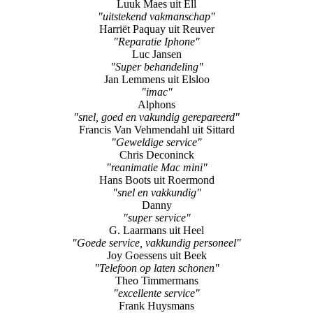
"Zeer goede service!"
Guy Smeets
"Zeer fijne service"
Luuk Maes uit Ell
"uitstekend vakmanschap"
Harriët Paquay uit Reuver
"Reparatie Iphone"
Luc Jansen
"Super behandeling"
Jan Lemmens uit Elsloo
"imac"
Alphons
"snel, goed en vakundig gerepareerd"
Francis Van Vehmendahl uit Sittard
"Geweldige service"
Chris Deconinck
"reanimatie Mac mini"
Hans Boots uit Roermond
"snel en vakkundig"
Danny
"super service"
G. Laarmans uit Heel
"Goede service, vakkundig personeel"
Joy Goessens uit Beek
"Telefoon op laten schonen"