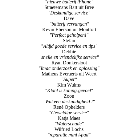
Bart Versteegen
"Vervanging scherm Iphone"
Sander Geuns uit Geleen
"nieuwe batterij iPhone"
Straetemans Bart uit Bree
"Deskundige service"
Dave
"batterij vervangen"
Kevin Eberson uit Montfort
"Perfect geholpen!"
Stefan
"Altijd goede service en tips"
Debbie
"snelle en vriendelijke service"
Ryan Donkersloot
"Imac onderzoek en oplossing"
Matheus Everaerts uit Weert
"Super"
Kim Wulms
"Klant is koning-gevoel"
Zoon
"Wat een deskundigheid !"
René Ophelders
"Geweldige service"
Katja Maes