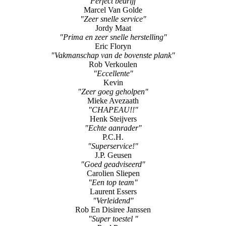
Joost Houben
"Super vriendelijke mensen"
Leo Pelsers
"Perfect bedrijf"
Marcel Van Golde
"Zeer snelle service"
Jordy Maat
"Prima en zeer snelle herstelling"
Eric Floryn
"Vakmanschap van de bovenste plank"
Rob Verkoulen
"Eccellente"
Kevin
"Zeer goeg geholpen"
Mieke Avezaath
"CHAPEAU!!"
Henk Steijvers
"Echte aanrader"
P.C.H.
"Superservice!"
J.P. Geusen
"Goed geadviseerd"
Carolien Sliepen
"Een top team"
Laurent Essers