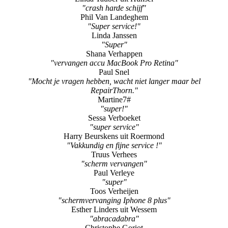
"snel en vakkundig"
Jos Timmermans
"Snel en vakkundig !"
Linda Tauber uit Hunsel
"crash harde schijf"
Phil Van Landeghem
"Super service!"
Linda Janssen
"Super"
Shana Verhappen
"vervangen accu MacBook Pro Retina"
Paul Snel
"Mocht je vragen hebben, wacht niet langer maar bel
RepairThorn."
Martine7#
"super!"
Sessa Verboeket
"super service"
Harry Beurskens uit Roermond
"Vakkundig en fijne service !"
Truus Verhees
"scherm vervangen"
Paul Verleye
"super"
Toos Verheijen