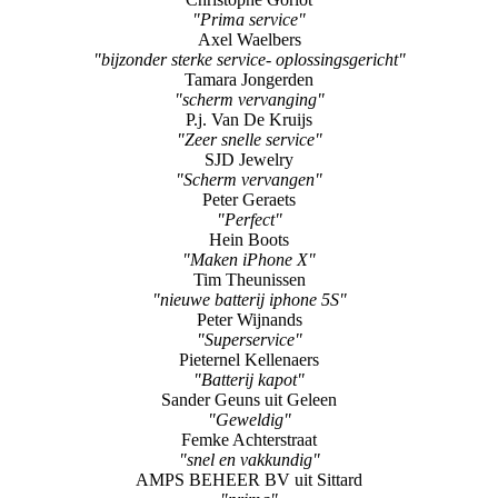
"schermvervanging Iphone 8 plus"
Esther Linders uit Wessem
"abracadabra"
Christophe Goriot
"Prima service"
Axel Waelbers
"bijzonder sterke service- oplossingsgericht"
Tamara Jongerden
"scherm vervanging"
P.j. Van De Kruijs
"Zeer snelle service"
SJD Jewelry
"Scherm vervangen"
Peter Geraets
"Perfect"
Hein Boots
"Maken iPhone X"
Tim Theunissen
"nieuwe batterij iphone 5S"
Peter Wijnands
"Superservice"
Pieternel Kellenaers
"Batterij kapot"
Sander Geuns uit Geleen
"Geweldig"