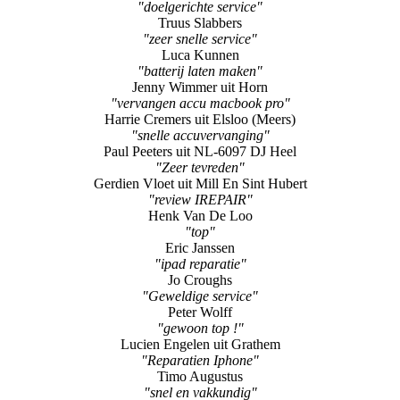
Theo Timmermans
"excellente service"
Frank Huysmans
"doelgerichte service"
Truus Slabbers
"zeer snelle service"
Luca Kunnen
"batterij laten maken"
Jenny Wimmer uit Horn
"vervangen accu macbook pro"
Harrie Cremers uit Elsloo (Meers)
"snelle accuvervanging"
Paul Peeters uit NL-6097 DJ Heel
"Zeer tevreden"
Gerdien Vloet uit Mill En Sint Hubert
"review IREPAIR"
Henk Van De Loo
"top"
Eric Janssen
"ipad reparatie"
Jo Croughs
"Geweldige service"
Peter Wolff
"gewoon top !"