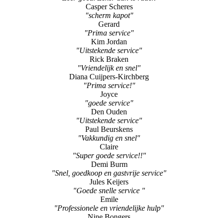
Didier
"Fantastische service!"
Veerle Van Riet
"Zeer goed. Zeker aan te raden"
Casper Scheres
"scherm kapot"
Gerard
"Prima service"
Kim Jordan
"Uitstekende service"
Rick Braken
"Vriendelijk en snel"
Diana Cuijpers-Kirchberg
"Prima service!"
Joyce
"goede service"
Den Ouden
"Uitstekende service"
Paul Beurskens
"Vakkundig en snel"
Claire
"Super goede service!!"
Demi Burm
"Snel, goedkoop en gastvrije service"
Jules Keijers