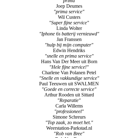
Femke Achterstraat
"snel en vakkundig"
AMPS BEHEER BV uit Sittard
"prima"
Joep Deumes
"prima service"
Wil Custers
"Super fijne service"
Linda Wolter
"Iphone 6s batterij vernieuwd"
Jan Franssen
"hulp bij mijn computer"
Edwin Hendriks
"snelle en prima service"
Hans Van Der Meer uit Born
"Hele fijne service!"
Charlene Van Polanen Petel
"Snelle en vakkundige service"
Paul Teeuwen uit SWALMEN
"Goede en correcte service"
Arthur Rooden uit Sittard
"Reparatie"
Carla Willems
"professioneel"
Simone Schreurs