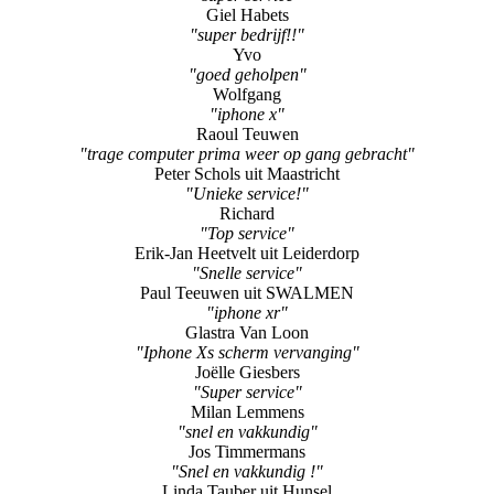
Joop Ramaekers uit Ittervoort
"prima service"
Veronique Heymann
"super service"
Giel Habets
"super bedrijf!!"
Yvo
"goed geholpen"
Wolfgang
"iphone x"
Raoul Teuwen
"trage computer prima weer op gang gebracht"
Peter Schols uit Maastricht
"Unieke service!"
Richard
"Top service"
Erik-Jan Heetvelt uit Leiderdorp
"Snelle service"
Paul Teeuwen uit SWALMEN
"iphone xr"
Glastra Van Loon
"Iphone Xs scherm vervanging"
Joëlle Giesbers
"Super service"
Milan Lemmens