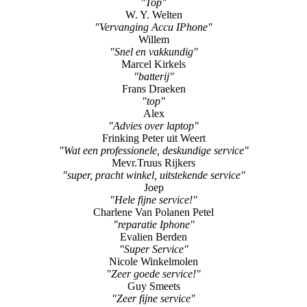
Ivonne Greijmans uit Weert
"service"
Sniekers uit Heel
"Top"
W. Y. Welten
"Vervanging Accu IPhone"
Willem
"Snel en vakkundig"
Marcel Kirkels
"batterij"
Frans Draeken
"top"
Alex
"Advies over laptop"
Frinking Peter uit Weert
"Wat een professionele, deskundige service"
Mevr.Truus Rijkers
"super, pracht winkel, uitstekende service"
Joep
"Hele fijne service!"
Charlene Van Polanen Petel
"reparatie Iphone"
Evalien Berden
"Super Service"
Nicole Winkelmolen