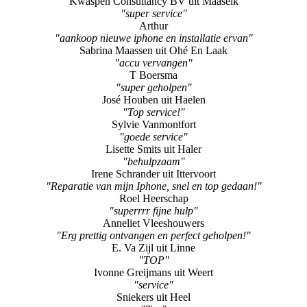
"super!!!!"
Peter En Marianne Linssen uit Roermond
"service en vriendelijkheid"
Kwaspen Consultancy BV uit Maaseik
"super service"
Arthur
"aankoop nieuwe iphone en installatie ervan"
Sabrina Maassen uit Ohé En Laak
"accu vervangen"
T Boersma
"super geholpen"
José Houben uit Haelen
"Top service!"
Sylvie Vanmontfort
"goede service"
Lisette Smits uit Haler
"behulpzaam"
Irene Schrander uit Ittervoort
"Reparatie van mijn Iphone, snel en top gedaan!"
Roel Heerschap
"superrrr fijne hulp"
Anneliet Vleeshouwers
"Erg prettig ontvangen en perfect geholpen!"
E. Va Zijl uit Linne
"TOP"