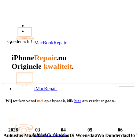
Goedenacht!
MacBookRepair
iPhone
Repair
.nu
kwaliteit
Originele
.
iMacRepair
Wij werken vanaf
mei
op afspraak, klik
hier
om verder te gaan..
2026
03
04
05
06
0031 475 215131
Augustus
Maandag
Ma
Dinsdag
Di
Woensdag
Wo
Donderdag
Do