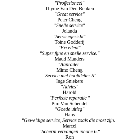
"Ontzettend goeie service en vakkundigheid!"
Erik Haas
"Perfect"
Bart Welters
"Proffesioneel"
Thyme Van Den Beuken
"Great service"
Peter Cheng
"Snelle service"
Jolanda
"Servicegericht"
Toine Godderij
"Excellent"
"Super fijne en snelle service."
Maud Manders
"Aanrader"
Mimo Cheng
"Service met hoofdletter S"
Inge Sniekers
"Advies"
Harold
"Perfecte reparatie "
Pim Van Schendel
"Goede uitleg"
Hans