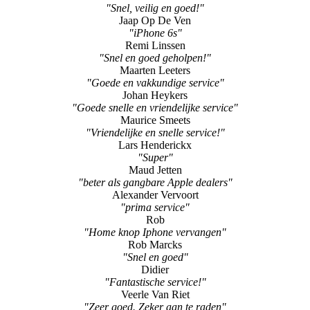
"Geweldige service, Service zoals die moet zijn."
Marcel
"Scherm vervangen iphone 6."
Ron
"Snel, veilig en goed!"
Jaap Op De Ven
"iPhone 6s"
Remi Linssen
"Snel en goed geholpen!"
Maarten Leeters
"Goede en vakkundige service"
Johan Heykers
"Goede snelle en vriendelijke service"
Maurice Smeets
"Vriendelijke en snelle service!"
Lars Henderickx
"Super"
Maud Jetten
"beter als gangbare Apple dealers"
Alexander Vervoort
"prima service"
Rob
"Home knop Iphone vervangen"
Rob Marcks
"Snel en goed"