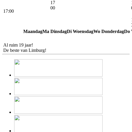
17
00
17:00
Maandag
Ma
Dinsdag
Di
Woensdag
Wo
Donderdag
Do
iPhone
Repair
.nu
Al ruim 19 jaar!
De beste van Limburg!