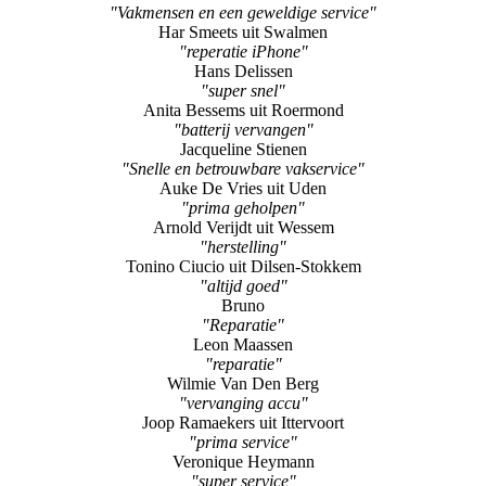
"goed advies !"
Marij Berkers uit Stramproy
"Zeer professionele ondersteuning"
Rob Schoenmakers
"Vakmensen en een geweldige service"
Har Smeets uit Swalmen
"reperatie iPhone"
Hans Delissen
"super snel"
Anita Bessems uit Roermond
"batterij vervangen"
Jacqueline Stienen
"Snelle en betrouwbare vakservice"
Auke De Vries uit Uden
"prima geholpen"
Arnold Verijdt uit Wessem
"herstelling"
Tonino Ciucio uit Dilsen-Stokkem
"altijd goed"
Bruno
"Reparatie"
Leon Maassen
"reparatie"
Wilmie Van Den Berg
"vervanging accu"