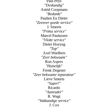
"Verleidend"
Rob En Disiree Janssen
"Super toestel "
Paul Peys
"Deskundig"
Astrid Coopmans
"Bedankt"
Paulien En Dieter
"Zeeeeer goede service"
J. Smeets
"Prima service"
Marcel Paulussen
"Vlotte service"
Dieter Hoeyng
"Top"
Axel Waelbers
"Zeer bekwaam"
Ron Aspers
"Huiselijk"
Frenk Degener
"Zeer bekwame reparateur"
Lieve Smeets
"Super!"
Ricardo
"Aanrader"