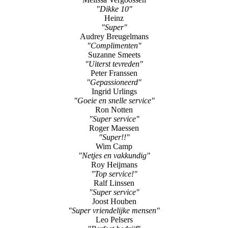
"Lovely service!"
Ronnie Hayes
"Echte aanrader!"
Melissa Vergoossen
"Dikke 10"
Heinz
"Super"
Audrey Breugelmans
"Complimenten"
Suzanne Smeets
"Uiterst tevreden"
Peter Franssen
"Gepassioneerd"
Ingrid Urlings
"Goeie en snelle service"
Ron Notten
"Super service"
Roger Maessen
"Super!!"
Wim Camp
"Netjes en vakkundig"
Roy Heijmans
"Top service!"
Ralf Linssen
"Super service"