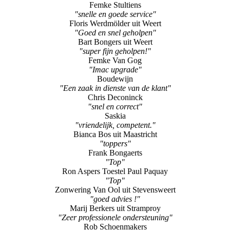
Lucien Engelen uit Grathem
"Reparatien Iphone"
Timo Augustus
"snel en vakkundig"
Femke Stultiens
"snelle en goede service"
Floris Werdmölder uit Weert
"Goed en snel geholpen"
Bart Bongers uit Weert
"super fijn geholpen!"
Femke Van Gog
"Imac upgrade"
Boudewijn
"Een zaak in dienste van de klant"
Chris Deconinck
"snel en correct"
Saskia
"vriendelijk, competent."
Bianca Bos uit Maastricht
"toppers"
Frank Bongaerts
"Top"
Ron Aspers Toestel Paul Paquay
"Top"
Zonwering Van Ool uit Stevensweert