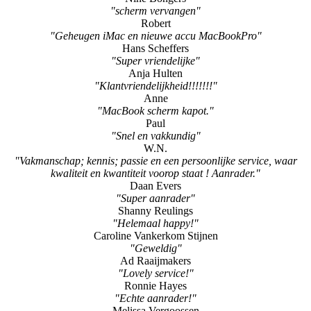
"Goede snelle service "
Emile
"Professionele en vriendelijke hulp"
Nine Bongers
"scherm vervangen"
Robert
"Geheugen iMac en nieuwe accu MacBookPro"
Hans Scheffers
"Super vriendelijke"
Anja Hulten
"Klantvriendelijkheid!!!!!!!"
Anne
"MacBook scherm kapot."
Paul
"Snel en vakkundig"
W.N.
"Vakmanschap; kennis; passie en een persoonlijke service, waar
kwaliteit en kwantiteit voorop staat ! Aanrader."
Daan Evers
"Super aanrader"
Shanny Reulings
"Helemaal happy!"
Caroline Vankerkom Stijnen
"Geweldig"
Ad Raaijmakers