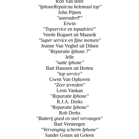
"Top zaak, zo moet het."
Weerstation-Parkstad.nl
"Rob van Bree"
Rob Van Bree
"IphoneRepair.nu helemaal top"
John Pijnen
"aanraderP"
Erwin
"Topservice en topadvies!"
Veerle Bogaert uit Maaseik
"Super service en fijne mensen"
Jeanne Van Veghel uit Dilsen
"Reparatie Iphone 7"
Jelle
"natte iphone"
Bart Hanssen uit Herten
"top service"
Gwen Van Ophoven
"Zeer tevreden"
Leon Vankan
"Reparatie Iphone"
R.J.A. Derks
"Reparatie Iphone"
Rob Derks
"Batterij goed en snel vervangen"