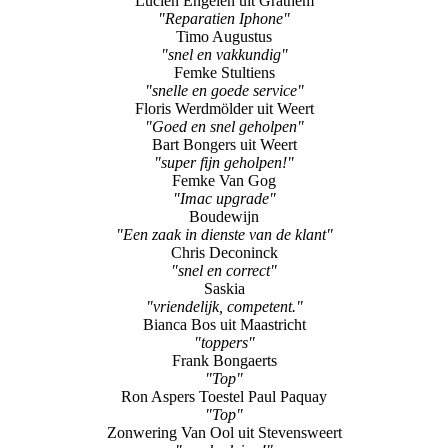
Lucien Engelen uit Grathem
"Reparatien Iphone"
Timo Augustus
"snel en vakkundig"
Femke Stultiens
"snelle en goede service"
Floris Werdmölder uit Weert
"Goed en snel geholpen"
Bart Bongers uit Weert
"super fijn geholpen!"
Femke Van Gog
"Imac upgrade"
Boudewijn
"Een zaak in dienste van de klant"
Chris Deconinck
"snel en correct"
Saskia
"vriendelijk, competent."
Bianca Bos uit Maastricht
"toppers"
Frank Bongaerts
"Top"
Ron Aspers Toestel Paul Paquay
"Top"
Zonwering Van Ool uit Stevensweert