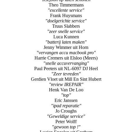
Theo Timmermans
"excellente service"
Frank Huysmans
"doelgerichte service"
Truus Slabbers
"zeer snelle service"
Luca Kunnen
"batterij laten maken"
Jenny Wimmer uit Horn
"vervangen accu macbook pro"
Harrie Cremers uit Elsloo (Meers)
"snelle accuvervanging"
Paul Peeters uit NL-6097 DJ Heel
"Zeer tevreden"
Gerdien Vloet uit Mill En Sint Hubert
"review IREPAIR"
Henk Van De Loo
"top"
Eric Janssen
"ipad reparatie"
Jo Croughs
"Geweldige service"
Peter Wolff
"gewoon top !"