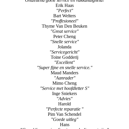
"Ontzettend goeie service en vakkundigheid!"
Erik Haas
"Perfect"
Bart Welters
"Proffesioneel"
Thyme Van Den Beuken
"Great service"
Peter Cheng
"Snelle service"
Jolanda
"Servicegericht"
Toine Godderij
"Excellent"
"Super fijne en snelle service."
Maud Manders
"Aanrader"
Mimo Cheng
"Service met hoofdletter S"
Inge Sniekers
"Advies"
Harold
"Perfecte reparatie "
Pim Van Schendel
"Goede uitleg"
Hans