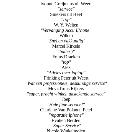
Ivonne Greijmans uit Weert
"service"
Sniekers uit Heel
"Top"
W. Y. Welten
"Vervanging Accu IPhone"
Willem
"Snel en vakkundig"
Marcel Kirkels
"batterij"
Frans Draeken
"top"
Alex
"Advies over laptop"
Frinking Peter uit Weert
"Wat een professionele, deskundige service"
Mevr.Truus Rijkers
"super, pracht winkel, uitstekende service"
Joep
"Hele fijne service!"
Charlene Van Polanen Petel
"reparatie Iphone"
Evalien Berden
"Super Service"
Nicole Winkelmolen