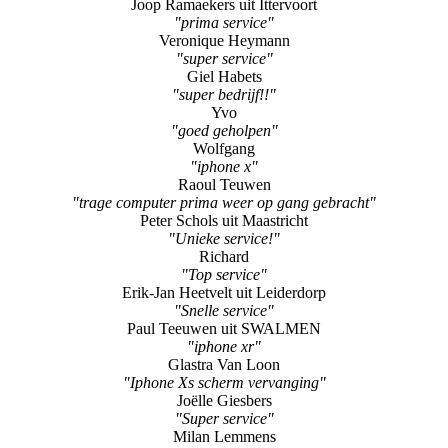
Joop Ramaekers uit Ittervoort
"prima service"
Veronique Heymann
"super service"
Giel Habets
"super bedrijf!!"
Yvo
"goed geholpen"
Wolfgang
"iphone x"
Raoul Teuwen
"trage computer prima weer op gang gebracht"
Peter Schols uit Maastricht
"Unieke service!"
Richard
"Top service"
Erik-Jan Heetvelt uit Leiderdorp
"Snelle service"
Paul Teeuwen uit SWALMEN
"iphone xr"
Glastra Van Loon
"Iphone Xs scherm vervanging"
Joëlle Giesbers
"Super service"
Milan Lemmens