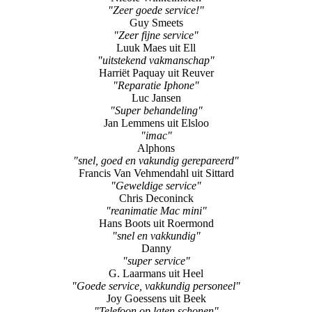
"Zeer goede service!"
Guy Smeets
"Zeer fijne service"
Luuk Maes uit Ell
"uitstekend vakmanschap"
Harriët Paquay uit Reuver
"Reparatie Iphone"
Luc Jansen
"Super behandeling"
Jan Lemmens uit Elsloo
"imac"
Alphons
"snel, goed en vakundig gerepareerd"
Francis Van Vehmendahl uit Sittard
"Geweldige service"
Chris Deconinck
"reanimatie Mac mini"
Hans Boots uit Roermond
"snel en vakkundig"
Danny
"super service"
G. Laarmans uit Heel
"Goede service, vakkundig personeel"
Joy Goessens uit Beek
"Telefoon op laten schonen"