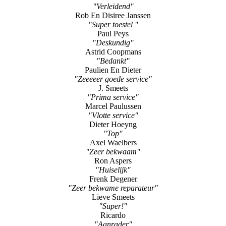
"Verleidend"
Rob En Disiree Janssen
"Super toestel "
Paul Peys
"Deskundig"
Astrid Coopmans
"Bedankt"
Paulien En Dieter
"Zeeeeer goede service"
J. Smeets
"Prima service"
Marcel Paulussen
"Vlotte service"
Dieter Hoeyng
"Top"
Axel Waelbers
"Zeer bekwaam"
Ron Aspers
"Huiselijk"
Frenk Degener
"Zeer bekwame reparateur"
Lieve Smeets
"Super!"
Ricardo
"Aanrader"