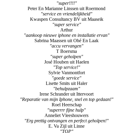
"super!!!!"
Peter En Marianne Linssen uit Roermond
"service en vriendelijkheid"
Kwaspen Consultancy BV uit Maaseik
"super service"
Arthur
"aankoop nieuwe iphone en installatie ervan"
Sabrina Maassen uit Ohé En Laak
"accu vervangen"
T Boersma
"super geholpen"
José Houben uit Haelen
"Top service!"
Sylvie Vanmontfort
"goede service"
Lisette Smits uit Haler
"behulpzaam"
Irene Schrander uit Ittervoort
"Reparatie van mijn Iphone, snel en top gedaan!"
Roel Heerschap
"superrrr fijne hulp"
Anneliet Vleeshouwers
"Erg prettig ontvangen en perfect geholpen!"
E. Va Zijl uit Linne
"TOP"