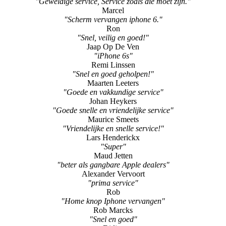
"Geweldige service, Service zoals die moet zijn."
Marcel
"Scherm vervangen iphone 6."
Ron
"Snel, veilig en goed!"
Jaap Op De Ven
"iPhone 6s"
Remi Linssen
"Snel en goed geholpen!"
Maarten Leeters
"Goede en vakkundige service"
Johan Heykers
"Goede snelle en vriendelijke service"
Maurice Smeets
"Vriendelijke en snelle service!"
Lars Henderickx
"Super"
Maud Jetten
"beter als gangbare Apple dealers"
Alexander Vervoort
"prima service"
Rob
"Home knop Iphone vervangen"
Rob Marcks
"Snel en goed"