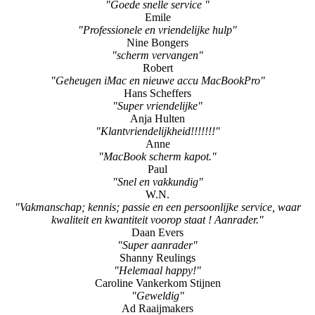
"Goede snelle service "
Emile
"Professionele en vriendelijke hulp"
Nine Bongers
"scherm vervangen"
Robert
"Geheugen iMac en nieuwe accu MacBookPro"
Hans Scheffers
"Super vriendelijke"
Anja Hulten
"Klantvriendelijkheid!!!!!!!"
Anne
"MacBook scherm kapot."
Paul
"Snel en vakkundig"
W.N.
"Vakmanschap; kennis; passie en een persoonlijke service, waar
kwaliteit en kwantiteit voorop staat ! Aanrader."
Daan Evers
"Super aanrader"
Shanny Reulings
"Helemaal happy!"
Caroline Vankerkom Stijnen
"Geweldig"
Ad Raaijmakers