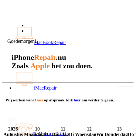
Goedemorgen!
MacBookRepair
iPhone
Repair
.nu
Apple
Zoals
het zou doen.
iMacRepair
Wij werken vanaf
mei
op afspraak, klik
hier
om verder te gaan..
2026
10
11
12
13
0031 475 215131
Augustus
Maandag
Ma
Dinsdag
Di
Woensdag
Wo
Donderdag
Do