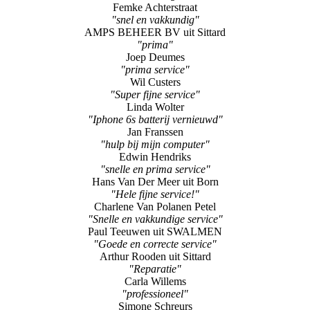
Femke Achterstraat
"snel en vakkundig"
AMPS BEHEER BV uit Sittard
"prima"
Joep Deumes
"prima service"
Wil Custers
"Super fijne service"
Linda Wolter
"Iphone 6s batterij vernieuwd"
Jan Franssen
"hulp bij mijn computer"
Edwin Hendriks
"snelle en prima service"
Hans Van Der Meer uit Born
"Hele fijne service!"
Charlene Van Polanen Petel
"Snelle en vakkundige service"
Paul Teeuwen uit SWALMEN
"Goede en correcte service"
Arthur Rooden uit Sittard
"Reparatie"
Carla Willems
"professioneel"
Simone Schreurs