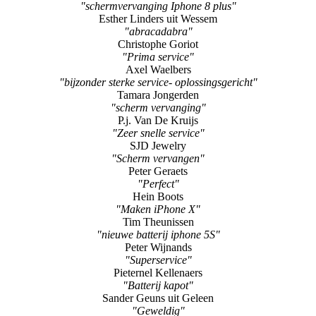
"schermvervanging Iphone 8 plus"
Esther Linders uit Wessem
"abracadabra"
Christophe Goriot
"Prima service"
Axel Waelbers
"bijzonder sterke service- oplossingsgericht"
Tamara Jongerden
"scherm vervanging"
P.j. Van De Kruijs
"Zeer snelle service"
SJD Jewelry
"Scherm vervangen"
Peter Geraets
"Perfect"
Hein Boots
"Maken iPhone X"
Tim Theunissen
"nieuwe batterij iphone 5S"
Peter Wijnands
"Superservice"
Pieternel Kellenaers
"Batterij kapot"
Sander Geuns uit Geleen
"Geweldig"