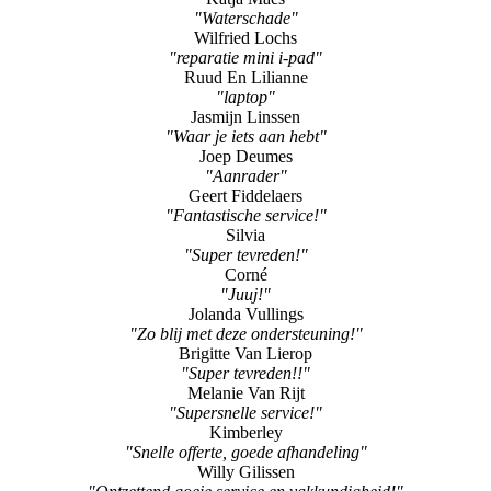
"Waterschade"
Wilfried Lochs
"reparatie mini i-pad"
Ruud En Lilianne
"laptop"
Jasmijn Linssen
"Waar je iets aan hebt"
Joep Deumes
"Aanrader"
Geert Fiddelaers
"Fantastische service!"
Silvia
"Super tevreden!"
Corné
"Juuj!"
Jolanda Vullings
"Zo blij met deze ondersteuning!"
Brigitte Van Lierop
"Super tevreden!!"
Melanie Van Rijt
"Supersnelle service!"
Kimberley
"Snelle offerte, goede afhandeling"
Willy Gilissen