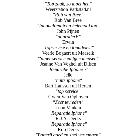
"Top zaak, zo moet het."
Weerstation-Parkstad.nl
"Rob van Bree"
Rob Van Bree
"IphoneRepair.nu helemaal top"
John Pijnen
"aanraderP"
Erwin
"Topservice en topadvies!"
Veerle Bogaert uit Maaseik
"Super service en fijne mensen"
Jeanne Van Veghel uit Dilsen
"Reparatie Iphone 7"
Jelle
"natte iphone"
Bart Hanssen uit Herten
"top service"
Gwen Van Ophoven
"Zeer tevreden"
Leon Vankan
"Reparatie Iphone"
R.J.A. Derks
"Reparatie Iphone"
Rob Derks
"Batterij goed en snel vervangen"