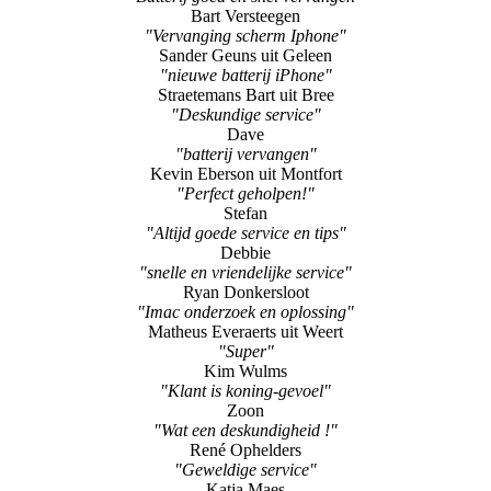
Bart Versteegen
"Vervanging scherm Iphone"
Sander Geuns uit Geleen
"nieuwe batterij iPhone"
Straetemans Bart uit Bree
"Deskundige service"
Dave
"batterij vervangen"
Kevin Eberson uit Montfort
"Perfect geholpen!"
Stefan
"Altijd goede service en tips"
Debbie
"snelle en vriendelijke service"
Ryan Donkersloot
"Imac onderzoek en oplossing"
Matheus Everaerts uit Weert
"Super"
Kim Wulms
"Klant is koning-gevoel"
Zoon
"Wat een deskundigheid !"
René Ophelders
"Geweldige service"
Katja Maes