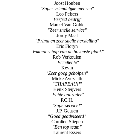
Joost Houben
"Super vriendelijke mensen"
Leo Pelsers
"Perfect bedrijf"
Marcel Van Golde
"Zeer snelle service"
Jordy Maat
"Prima en zeer snelle herstelling"
Eric Floryn
"Vakmanschap van de bovenste plank"
Rob Verkoulen
"Eccellente"
Kevin
"Zeer goeg geholpen"
Mieke Avezaath
"CHAPEAU!!"
Henk Steijvers
"Echte aanrader"
P.C.H.
"Superservice!"
J.P. Geusen
"Goed geadviseerd"
Carolien Sliepen
"Een top team"
Laurent Essers