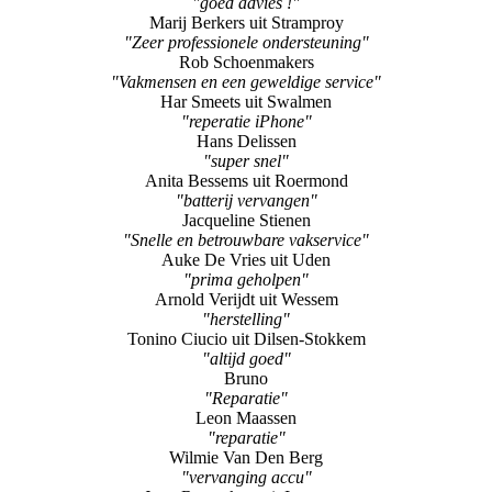
"goed advies !"
Marij Berkers uit Stramproy
"Zeer professionele ondersteuning"
Rob Schoenmakers
"Vakmensen en een geweldige service"
Har Smeets uit Swalmen
"reperatie iPhone"
Hans Delissen
"super snel"
Anita Bessems uit Roermond
"batterij vervangen"
Jacqueline Stienen
"Snelle en betrouwbare vakservice"
Auke De Vries uit Uden
"prima geholpen"
Arnold Verijdt uit Wessem
"herstelling"
Tonino Ciucio uit Dilsen-Stokkem
"altijd goed"
Bruno
"Reparatie"
Leon Maassen
"reparatie"
Wilmie Van Den Berg
"vervanging accu"