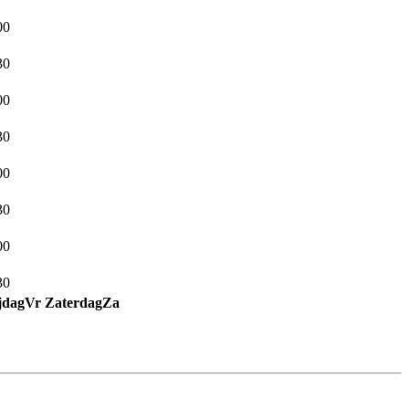
00
30
00
30
00
30
00
30
jdag
Vr
Zaterdag
Za