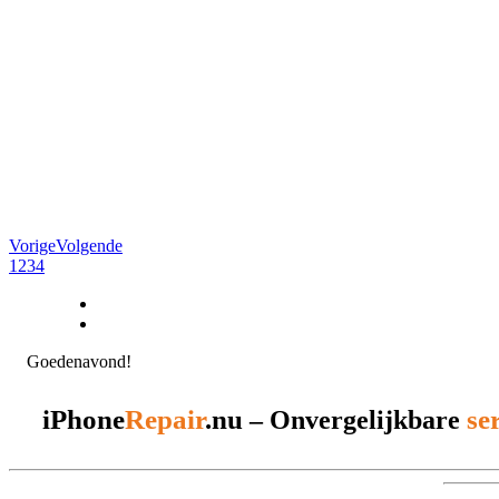
Vorige
Volgende
1
2
3
4
Goedenavond!
iPhone
Repair
.nu
se
– Onvergelijkbare