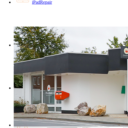
iPadRepair
MacBookRepair
iMacRepair