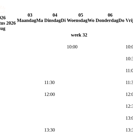
03
04
05
06
026
Maandag
Ma
Dinsdag
Di
Woensdag
Wo
Donderdag
Do
Vri
tus
2026
ug
week 32
10:00
10:
10:
11:
11:30
11:
12:00
12:
12:
13:
13:30
13: