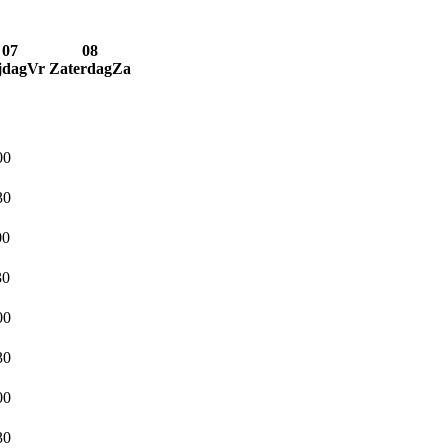
07
08
jdag
Vr
Zaterdag
Za
00
30
00
30
00
30
00
30