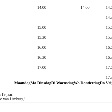
14:00
14:00
14:
14:
15:00
15:
15:30
15:
16:00
16:
16:30
16:
17:00
17:
17:
Maandag
Ma
Dinsdag
Di
Woensdag
Wo
Donderdag
Do
Vri
e
Repair
.nu
 19 jaar!
te van Limburg!